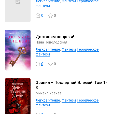
Легкое чтение
,
Фэнтези
,
Героическое
фэнтези
0
0
Доставим вопреки!
Нина Новолодская
Легкое чтение
,
Фэнтези
,
Героическое
фэнтези
0
0
Эринил – Последний Элемий. Том 1-
3
Михаил Усачев
Легкое чтение
,
Фэнтези
,
Героическое
фэнтези