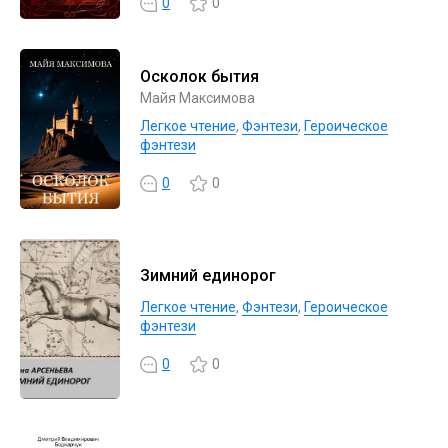
0
0
Осколок бытия
Майя Максимова
Легкое чтение
,
Фэнтези
,
Героическое
фэнтези
0
0
Зимний единорог
Легкое чтение
,
Фэнтези
,
Героическое
фэнтези
0
0