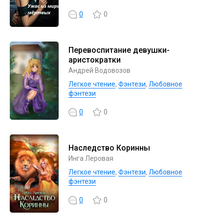
0
0
Перевоспитание девушки-
аристократки
Андрей Водовозов
Легкое чтение
,
Фэнтези
,
Любовное
фэнтези
0
0
Наследство Коринны
Инга Леровая
Легкое чтение
,
Фэнтези
,
Любовное
фэнтези
0
0