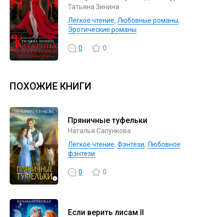
Татьяна Зинина
Легкое чтение
,
Любовные романы
,
Эротические романы
0
0
ПОХОЖИЕ КНИГИ
Пряничные туфельки
Наталья Сапункова
Легкое чтение
,
Фэнтези
,
Любовное
фэнтези
0
0
Если верить лисам II