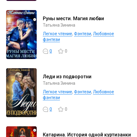
Руны мести. Магия любви
Татьяна Зинина
Легкое чтение
,
Фэнтези
,
Любовное
фэнтези
0
0
Леди из подворотни
Татьяна Зинина
Легкое чтение
,
Фэнтези
,
Любовное
фэнтези
0
0
Катарина. История одной куртизанки