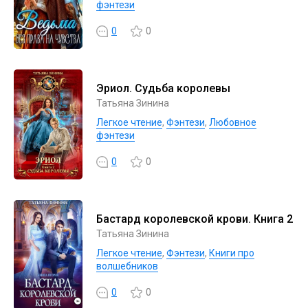
фэнтези
0
0
Эриол. Судьба королевы
Татьяна Зинина
Легкое чтение
,
Фэнтези
,
Любовное
фэнтези
0
0
Бастард королевской крови. Книга 2
Татьяна Зинина
Легкое чтение
,
Фэнтези
,
Книги про
волшебников
0
0