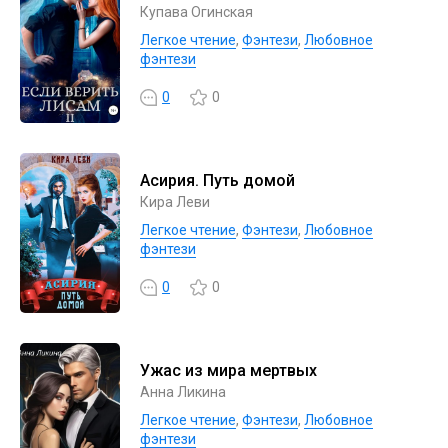
Купава Огинская
Легкое чтение
,
Фэнтези
,
Любовное
фэнтези
0
0
Асирия. Путь домой
Кира Леви
Легкое чтение
,
Фэнтези
,
Любовное
фэнтези
0
0
Ужас из мира мертвых
Анна Ликина
Легкое чтение
,
Фэнтези
,
Любовное
фэнтези