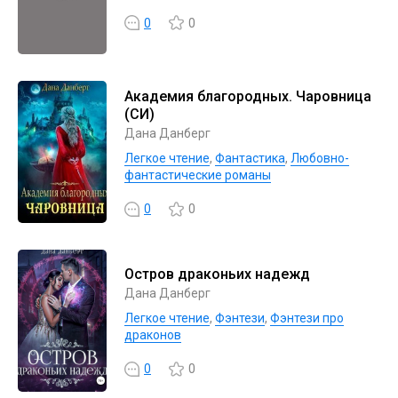
0
0
Академия благородных. Чаровница
(СИ)
Дана Данберг
Легкое чтение
,
Фантастика
,
Любовно-
фантастические романы
0
0
Остров драконьих надежд
Дана Данберг
Легкое чтение
,
Фэнтези
,
Фэнтези про
драконов
0
0