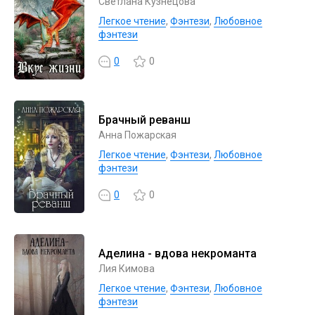
Светлана Кузнецова
Легкое чтение
,
Фэнтези
,
Любовное
фэнтези
0
0
Брачный реванш
Анна Пожарская
Легкое чтение
,
Фэнтези
,
Любовное
фэнтези
0
0
Аделина - вдова некроманта
Лия Кимова
Легкое чтение
,
Фэнтези
,
Любовное
фэнтези