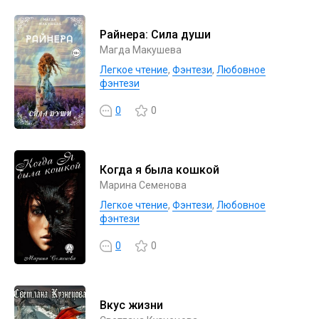
Райнера: Сила души
Магда Макушева
Легкое чтение
,
Фэнтези
,
Любовное
фэнтези
0
0
Когда я была кошкой
Марина Семенова
Легкое чтение
,
Фэнтези
,
Любовное
фэнтези
0
0
Вкус жизни