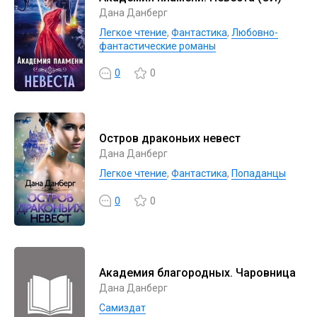
Дана Данберг
Легкое чтение
,
Фантастика
,
Любовно-
фантастические романы
0
0
Остров драконьих невест
Дана Данберг
Легкое чтение
,
Фантастика
,
Попаданцы
0
0
Академия благородных. Чаровница
Дана Данберг
Самиздат