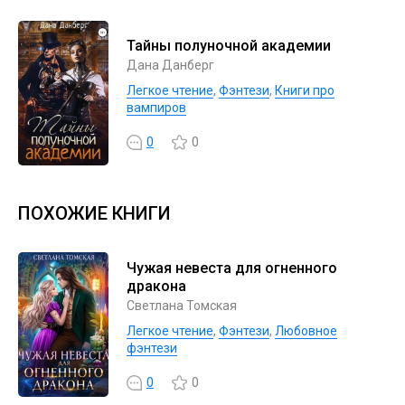
Тайны полуночной академии
Дана Данберг
Легкое чтение
,
Фэнтези
,
Книги про
вампиров
0
0
ПОХОЖИЕ КНИГИ
Чужая невеста для огненного
дракона
Светлана Томская
Легкое чтение
,
Фэнтези
,
Любовное
фэнтези
0
0