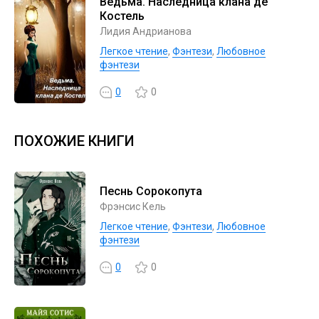
Ведьма. Наследница клана де
Костель
Лидия Андрианова
Легкое чтение
,
Фэнтези
,
Любовное
фэнтези
0
0
ПОХОЖИЕ КНИГИ
Песнь Сорокопута
Фрэнсис Кель
Легкое чтение
,
Фэнтези
,
Любовное
фэнтези
0
0