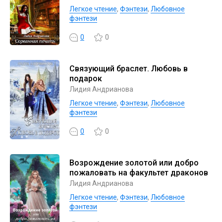
Легкое чтение
,
Фэнтези
,
Любовное
фэнтези
0
0
Связующий браслет. Любовь в
подарок
Лидия Андрианова
Легкое чтение
,
Фэнтези
,
Любовное
фэнтези
0
0
Возрождение золотой или добро
пожаловать на факультет драконов
Лидия Андрианова
Легкое чтение
,
Фэнтези
,
Любовное
фэнтези