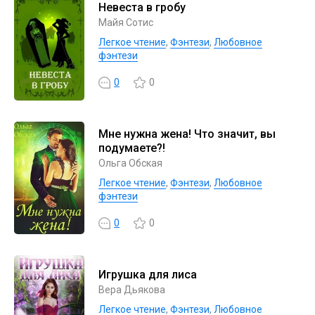
Невеста в гробу
Майя Сотис
Легкое чтение
,
Фэнтези
,
Любовное
фэнтези
0
0
Мне нужна жена! Что значит, вы
подумаете?!
Ольга Обская
Легкое чтение
,
Фэнтези
,
Любовное
фэнтези
0
0
Игрушка для лиса
Вера Дьякова
Легкое чтение
,
Фэнтези
,
Любовное