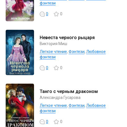
фэнтези
0
0
Невеста черного рыцаря
Виктория Миш
Легкое чтение
,
Фэнтези
,
Любовное
фэнтези
0
0
Танго с черным драконом
Александра Гусарова
Легкое чтение
,
Фэнтези
,
Любовное
фэнтези
0
0