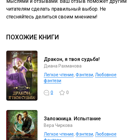
мыслями и отзывами. Ваш отзыв поможет другим
читателям сделать правильный выбор. Не
стесняйтесь делиться своим мнением!
ПОХОЖИЕ КНИГИ
Дракон, я твоя судьба!
Диана Рахманова
Легкое чтение
,
Фэнтези
,
Любовное
фэнтези
0
0
Заложница. Испытание
Вера Чиркова
Легкое чтение
,
Фэнтези
,
Любовное
фэнтези