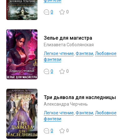
0
0
Зелье для магистра
Елизавета Соболянская
Легкое чтение
,
Фэнтези
,
Любовное
фэнтези
0
0
Три дьявола для наследницы
Александра Черчень
Легкое чтение
,
Фэнтези
,
Любовное
фэнтези
0
0