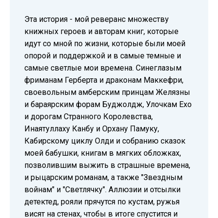
Эта история - мой реверанс множеству
книжных героев и авторам книг, которые
идут со мной по жизни, которые были моей
опорой и поддержкой и в самые темные и
самые светлые мои времена. Синеглазым
фриманам Герберта и драконам Маккефри,
своевольным амберским принцам Желязны
и бараярским форам Буджолдж, Улочкам Ехо
и дорогам Странного Королевства,
Инаятуллаху Канбу и Орхану Памуку,
Кабирскому циклу Олди и собранию сказок
моей бабушки, книгам в мягких обложках,
позволившим выжить в страшные времена,
и рыцарским романам, а также "Звездным
войнам" и "Светлячку". Аллюзии и отсылки
детектед, рояли прячутся по кустам, ружья
висят на стенах, чтобы в итоге спустится и