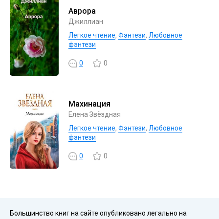
Аврора
Джиллиан
Легкое чтение
,
Фэнтези
,
Любовное
фэнтези
0
0
Махинация
Елена Звёздная
Легкое чтение
,
Фэнтези
,
Любовное
фэнтези
0
0
Большинство книг на сайте опубликовано легально на