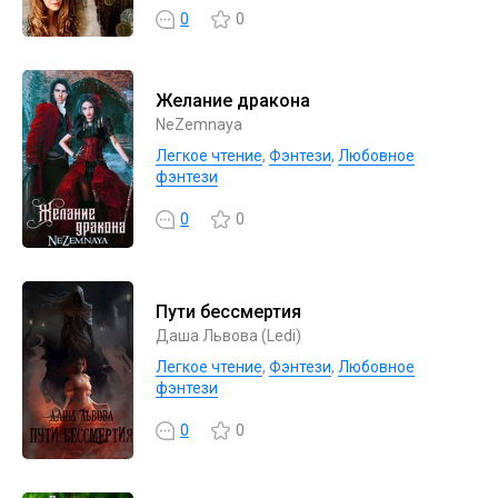
0
0
Желание дракона
NeZemnaya
Легкое чтение
,
Фэнтези
,
Любовное
фэнтези
0
0
Пути бессмертия
Даша Львова (Ledi)
Легкое чтение
,
Фэнтези
,
Любовное
фэнтези
0
0