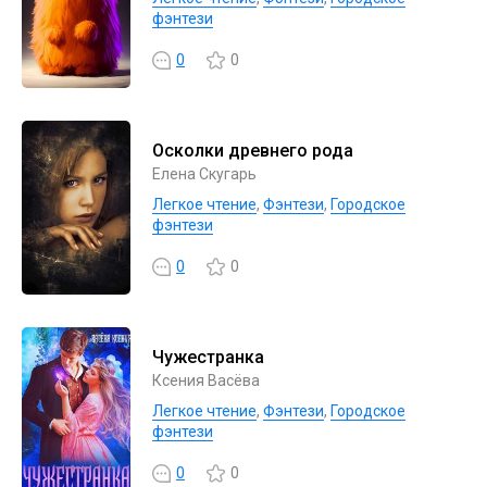
фэнтези
0
0
Осколки древнего рода
Елена Скугарь
Легкое чтение
,
Фэнтези
,
Городское
фэнтези
0
0
Чужестранка
Ксения Васёва
Легкое чтение
,
Фэнтези
,
Городское
фэнтези
0
0