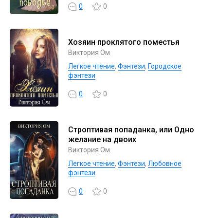
0
0
Хозяин проклятого поместья
Виктория Ом
Легкое чтение
,
Фэнтези
,
Городское
фэнтези
0
0
Строптивая попаданка, или Одно
желание на двоих
Виктория Ом
Легкое чтение
,
Фэнтези
,
Любовное
фэнтези
0
0