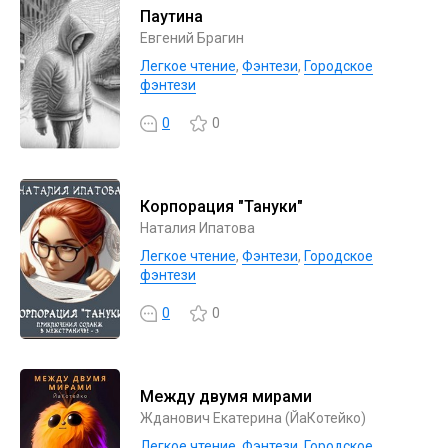
Паутина
Евгений Брагин
Легкое чтение
,
Фэнтези
,
Городское
фэнтези
0
0
Корпорация "Тануки"
Наталия Ипатова
Легкое чтение
,
Фэнтези
,
Городское
фэнтези
0
0
Между двумя мирами
Жданович Екатерина (ЙаКотейко)
Легкое чтение
,
Фэнтези
,
Городское