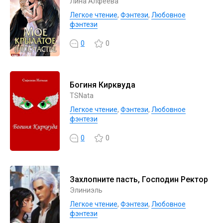
Лина Алфеева
Легкое чтение
,
Фэнтези
,
Любовное
фэнтези
0
0
Богиня Кирквуда
TSNata
Легкое чтение
,
Фэнтези
,
Любовное
фэнтези
0
0
Захлопните пасть, Господин Ректор
Элиниэль
Легкое чтение
,
Фэнтези
,
Любовное
фэнтези