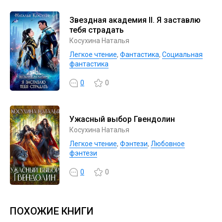
Звездная академия II. Я заставлю
тебя страдать
Косухина Наталья
Легкое чтение
,
Фантастика
,
Социальная
фантастика
0
0
Ужасный выбор Гвендолин
Косухина Наталья
Легкое чтение
,
Фэнтези
,
Любовное
фэнтези
0
0
ПОХОЖИЕ КНИГИ