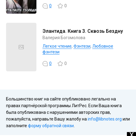
0
0
Элантида. Книга 3. Сквозь Бездну
Валерия Богомолова
Легкое чтение
,
Фэнтези
,
Любовное
фэнтези
0
0
Большинство книг на сайте опубликовано легально на
правах партнёрской программы ЛитРес. Если Ваша книга
была опубликована с нарушениями авторских прав,
пожалуйста, направьте Вашу жалобу на
info@libnotes.org
или
заполните
форму обратной связи
.
X