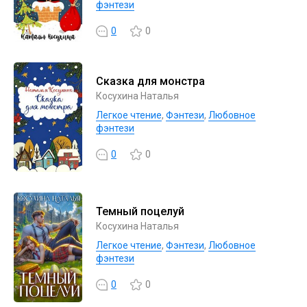
фэнтези
0
0
Сказка для монстра
Косухина Наталья
Легкое чтение
,
Фэнтези
,
Любовное
фэнтези
0
0
Темный поцелуй
Косухина Наталья
Легкое чтение
,
Фэнтези
,
Любовное
фэнтези
0
0