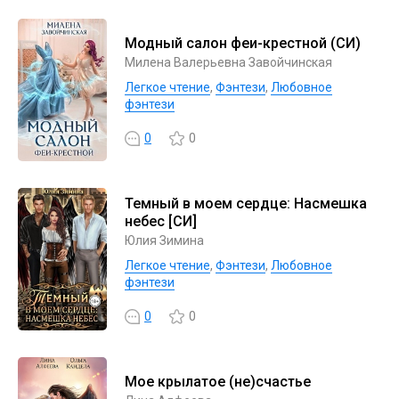
Модный салон феи-крестной (СИ)
Милена Валерьевна Завойчинская
Легкое чтение
,
Фэнтези
,
Любовное
фэнтези
0
0
Темный в моем сердце: Насмешка
небес [СИ]
Юлия Зимина
Легкое чтение
,
Фэнтези
,
Любовное
фэнтези
0
0
Мое крылатое (не)счастье