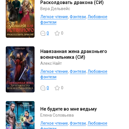
Расколдовать дракона (СИ)
Вера Дельвейс
Легкое чтение
,
Фэнтези
,
Любовное
фэнтези
0
0
Навязанная жена драконьего
военачальника (СИ)
Алекс Найт
Легкое чтение
,
Фэнтези
,
Любовное
фэнтези
0
0
Не будите во мне ведьму
Елена Соловьева
Легкое чтение
,
Фэнтези
,
Любовное
фэнтези