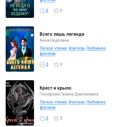
0
0
Всего лишь легенда
Анна Неделина
Легкое чтение
,
Фэнтези
,
Любовное
фэнтези
0
0
Крест и крыло
Гончарова Галина Дмитриевна
Легкое чтение
,
Фэнтези
,
Любовное
фэнтези
0
0