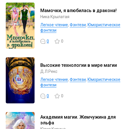
Мамочки, я влюбилась в дракона!
Ника Крылатая
Легкое чтение
,
Фэнтези
,
Юмористическое
фэнтези
0
0
Высокие технологии в мире магии
Д.Л.Рекс
Легкое чтение
,
Фэнтези
,
Юмористическое
фэнтези
0
0
Академия магии. Жемчужина для
эльфа
Юлия Кирина