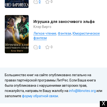
0
0
Игрушка для заносчивого эльфа
Клэр Вирго
Легкое чтение
,
Фэнтези
,
Юмористическое
фэнтези
0
0
Большинство книг на сайте опубликовано легально на
правах партнёрской программы ЛитРес. Если Ваша книга
была опубликована с нарушениями авторских прав,
пожалуйста, направьте Вашу жалобу на
info@libnotes.org
или
заполните
форму обратной связи
.
X