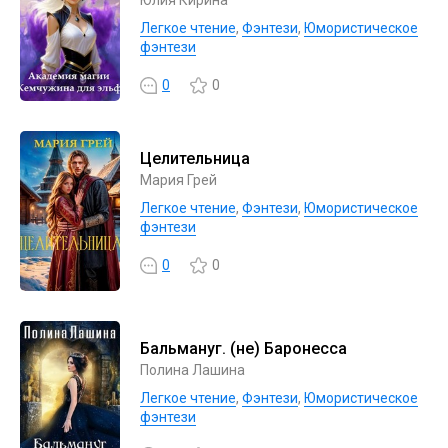
Легкое чтение
,
Фэнтези
,
Юмористическое
фэнтези
0
0
Целительница
Мария Грей
Легкое чтение
,
Фэнтези
,
Юмористическое
фэнтези
0
0
Бальмануг. (не) Баронесса
Полина Лашина
Легкое чтение
,
Фэнтези
,
Юмористическое
фэнтези