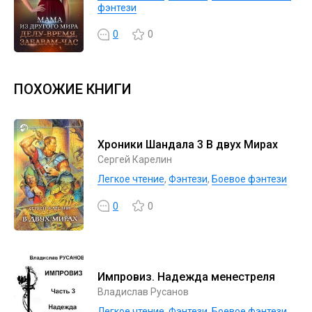
фэнтези
0
0
ПОХОЖИЕ КНИГИ
Хроники Шандала 3 В двух Мирах
Сергей Карелин
Легкое чтение
,
Фэнтези
,
Боевое фэнтези
0
0
Импровиз. Надежда менестреля
Владислав Русанов
Легкое чтение
,
Фэнтези
,
Боевое фэнтези