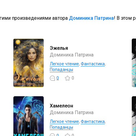
угими произведениями автора
Доминика Патрина
! В этом 
Эжелья
Доминика Патрина
Легкое чтение
,
Фантастика
,
Попаданцы
0
0
Хамелеон
Доминика Патрина
Легкое чтение
,
Фантастика
,
Попаданцы
0
0