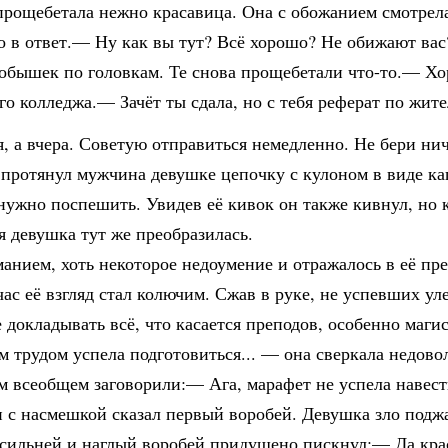
ощебетала нежно красавица. Она с обожанием смотрела
 в ответ.— Ну как вы тут? Всё хорошо? Не обижают вас
робышек по головкам. Те снова прощебетали что-то.— Х
о колледжа.— Зачёт ты сдала, но с тебя реферат по жите
я, а вчера. Советую отправиться немедленно. Не бери ни
 протянул мужчина девушке цепочку с кулоном в виде к
 нужно поспешить. Увидев её кивок он также кивнул, но
я девушка тут же преобразилась.
анием, хоть некоторое недоумение и отражалось в её пр
час её взгляд стал колючим. Сжав в руке, не успевших у
 докладывать всё, что касается преподов, особенно маги
им трудом успела подготовиться... — она сверкала недово
м всеобщем заговорили:— Ага, марафет не успела навест
и с насмешкой сказал первый воробей. Девушка зло подж
а сильней и наглый воробей придушено пискнул:— Да кра