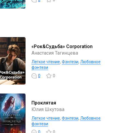
«Рок&Судьба» Corporation
Анастасия Тагинцева
Легкое чтение
,
Фэнтези
,
Любовное
фэнтези
0
0
Проклятая
Юлия Шкутова
Легкое чтение
,
Фэнтези
,
Любовное
фэнтези
0
0