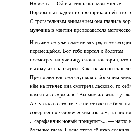
Новость.— Ой вы пташечки мои милые — пр
Воробышки радостно прочирикали ей что-то
С трогательным вниманием она гладила во
мужчина в мантии преподавателя магическог
И нужен он уже даже не завтра, и не сегодн
перемещайся. Вот тебе портал к болотам —
посмотрел на ученицу снова повторил, что
выходу из оранжереи. Как только он скрылс
Преподавателя она слушала с большим вним
нём на птичек она смотрела ласково, то сей
вам за что корм даю? Вы мне должны тут же
А я узнала о его зачёте не от вас и с больш
совершенно человеческим языком, на чисто
.. сарафанчик новый прикупить... — нагло 
большие глаза. После этого её рука сдавил