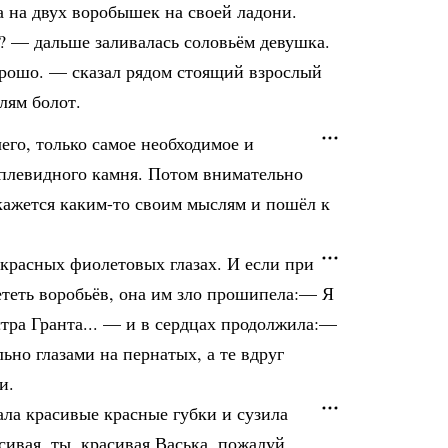
 на двух воробышек на своей ладони.
? — дальше заливалась соловьём девушка.
орошо. — сказал рядом стоящий взрослый
лям болот.
чего, только самое необходимое и
аплевидного камня. Потом внимательно
 кажется каким-то своим мыслям и пошёл к
екрасных фиолетовых глазах. И если при
лететь воробьёв, она им зло прошипела:— Я
стра Гранта... — и в сердцах продолжила:—
льно глазами на пернатых, а те вдруг
и.
ала красивые красные губки и сузила
сивая, ты, красивая Васька, пожалуй