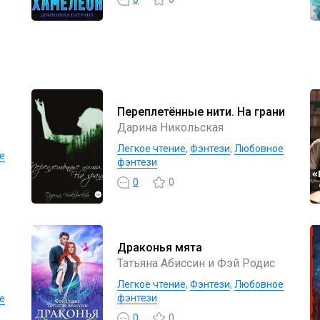
Переплетённые нити. На грани
Дарина Никольская
Легкое чтение
,
Фэнтези
,
Любовное
е
фэнтези
0
0
Драконья мята
Татьяна Абиссин и Фэй Родис
Легкое чтение
,
Фэнтези
,
Любовное
фэнтези
е
0
0