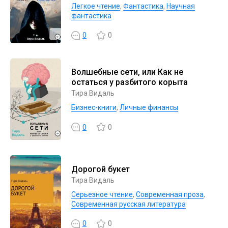
Легкое чтение
,
Фантастика
,
Научная
фантастика
0
0
Волшебные сети, или Как не
остаться у разбитого корыта
Тира Видаль
Бизнес-книги
,
Личные финансы
0
0
Дорогой букет
Тира Видаль
Серьезное чтение
,
Современная проза
,
Современная русская литература
0
0