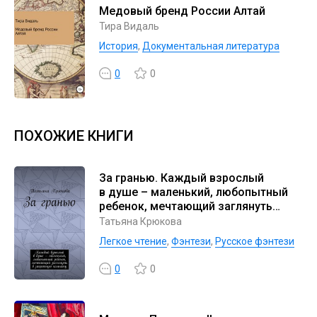
Медовый бренд России Алтай
Тира Видаль
История
,
Документальная литература
0
0
ПОХОЖИЕ КНИГИ
За гранью. Каждый взрослый
в душе – маленький, любопытный
ребенок, мечтающий заглянуть
в запретную комнату
Татьяна Крюкова
Легкое чтение
,
Фэнтези
,
Русское фэнтези
0
0