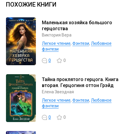
ПОХОЖИЕ КНИГИ
Маленькая хозяйка большого
герцогства
Виктория Вера
Легкое чтение
,
Фэнтези
,
Любовное
фэнтези
0
0
Тайна проклятого герцога. Книга
вторая. Герцогиня оттон Грэйд
Елена Звездная
Легкое чтение
,
Фэнтези
,
Любовное
фэнтези
0
0