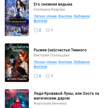
Его снежная ведьма
Екатерина Азарова
Легкое чтение
,
Фэнтези
,
Любовное
фэнтези
0
0
Рыжее (не)счастье Темного
Виктория Стрельцова
Легкое чтение
,
Фэнтези
,
Любовное
фэнтези
0
0
Леди Кровавой Луны, или Охота за
магическим даром
Анастасия Зинченко