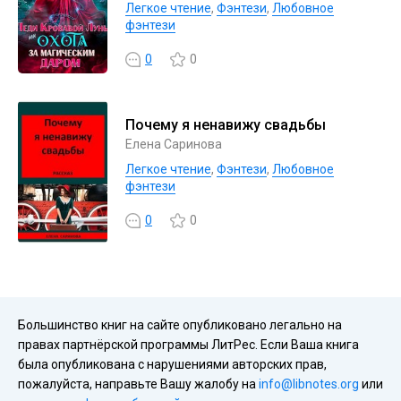
Легкое чтение
,
Фэнтези
,
Любовное
фэнтези
0
0
Почему я ненавижу свадьбы
Елена Саринова
Легкое чтение
,
Фэнтези
,
Любовное
фэнтези
0
0
Большинство книг на сайте опубликовано легально на
правах партнёрской программы ЛитРес. Если Ваша книга
была опубликована с нарушениями авторских прав,
пожалуйста, направьте Вашу жалобу на
info@libnotes.org
или