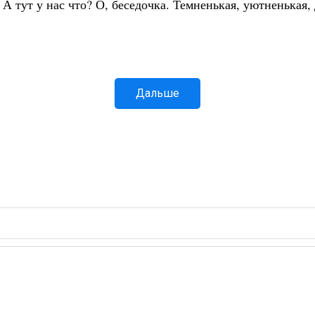
. А тут у нас что? О, беседочка. Темненькая, уютненькая,
Дальше