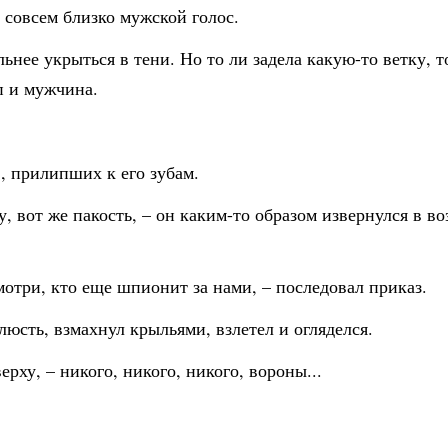
я совсем близко мужской голос.
ьнее укрыться в тени. Но то ли задела какую-то ветку, т
п и мужчина.
, прилипших к его зубам.
, вот же пакость, – он каким-то образом извернулся в во
мотри, кто еще шпионит за нами, – последовал приказ.
люсть, взмахнул крыльями, взлетел и огляделся.
верху, – никого, никого, никого, вороны...