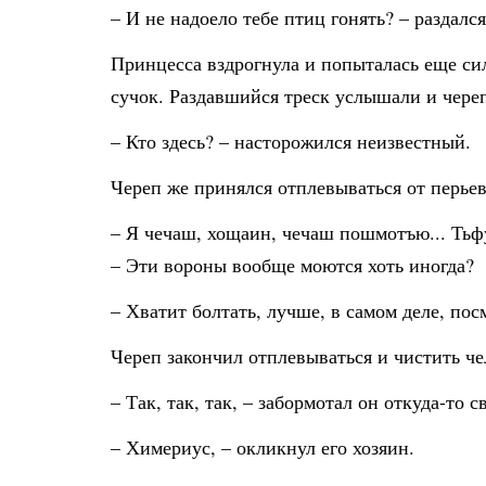
– И не надоело тебе птиц гонять? – раздалс
Принцесса вздрогнула и попыталась еще сил
сучок. Раздавшийся треск услышали и чере
– Кто здесь? – насторожился неизвестный.
Череп же принялся отплевываться от перьев
– Я чечаш, хощаин, чечаш пошмотъю... Тьфу
– Эти вороны вообще моются хоть иногда?
– Хватит болтать, лучше, в самом деле, пос
Череп закончил отплевываться и чистить че
– Так, так, так, – забормотал он откуда-то с
– Химериус, – окликнул его хозяин.