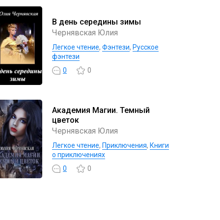
В день середины зимы
Чернявская Юлия
Легкое чтение
,
Фэнтези
,
Русское
фэнтези
0
0
Академия Магии. Темный
цветок
Чернявская Юлия
Легкое чтение
,
Приключения
,
Книги
о приключениях
0
0