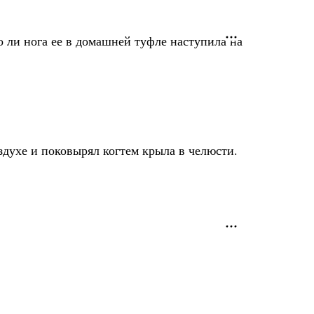
о ли нога ее в домашней туфле наступила на
здухе и поковырял когтем крыла в челюсти.