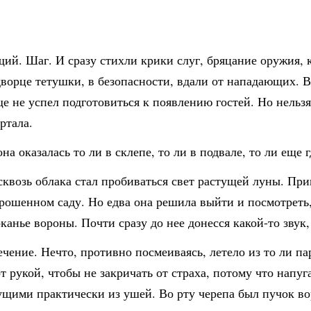
ий. Шаг. И сразу стихли крики слуг, бряцание оружия,
 дворце тетушки, в безопасности, вдали от нападающих. 
е не успел подготовиться к появлению гостей. Но нельзя 
ртала.
а оказалась то ли в склепе, то ли в подвале, то ли еще г
сквозь облака стал пробиваться свет растущей луны. Прин
брошенном саду. Но едва она решила выйти и посмотреть,
канье вороны. Почти сразу до нее донесся какой-то зву
ение. Нечто, противно посмеиваясь, летело из то ли пар
т рукой, чтобы не закричать от страха, потому что напуг
ущими практически из ушей. Во рту черепа был пучок во