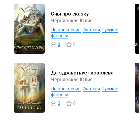
Сны про сказку
Чернявская Юлия
Легкое чтение
,
Фэнтези
,
Русское
фэнтези
0
0
Да здравствует королева
Чернявская Юлия
Легкое чтение
,
Фэнтези
,
Русское
фэнтези
0
0