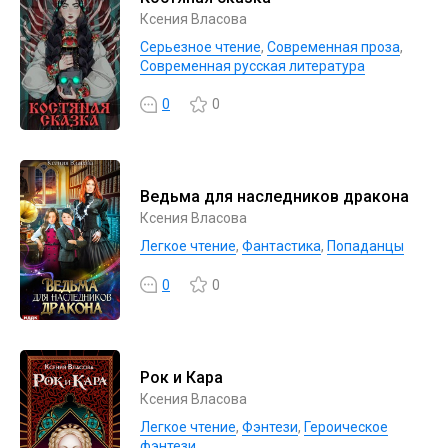
Ксения Власова
Серьезное чтение
,
Современная проза
,
Современная русская литература
0
0
Ведьма для наследников дракона
Ксения Власова
Легкое чтение
,
Фантастика
,
Попаданцы
0
0
Рок и Кара
Ксения Власова
Легкое чтение
,
Фэнтези
,
Героическое
фэнтези