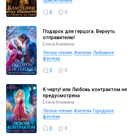
приключениях
0
0
Подарок для герцога. Вернуть
отправителю!
Елена Княжина
Легкое чтение
,
Фэнтези
,
Любовное
фэнтези
0
0
К черту! или Любовь контрактом не
предусмотрена
Елена Княжина
Легкое чтение
,
Фэнтези
,
Городское
фэнтези
0
0