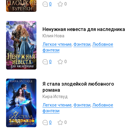
0
0
Ненужная невеста для наследника
Юлия Нова
Легкое чтение
,
Фэнтези
,
Любовное
фэнтези
0
0
Я стала злодейкой любовного
романа
Кира Иствуд
Легкое чтение
,
Фэнтези
,
Любовное
фэнтези
0
0