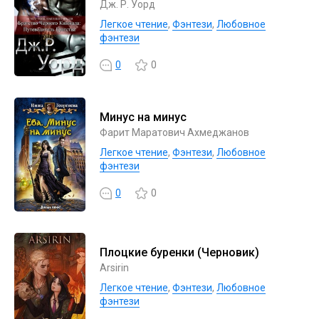
Дж. Р. Уорд
Легкое чтение
,
Фэнтези
,
Любовное
фэнтези
0
0
Минус на минус
Фарит Маратович Ахмеджанов
Легкое чтение
,
Фэнтези
,
Любовное
фэнтези
0
0
Плоцкие буренки (Черновик)
Arsirin
Легкое чтение
,
Фэнтези
,
Любовное
фэнтези