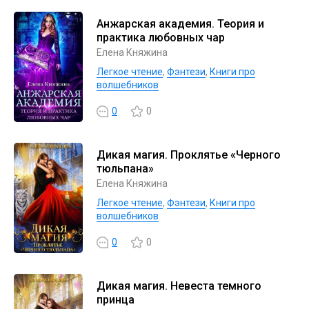
Анжарская академия. Теория и
практика любовных чар
Елена Княжина
Легкое чтение
,
Фэнтези
,
Книги про
волшебников
0
0
Дикая магия. Проклятье «Черного
тюльпана»
Елена Княжина
Легкое чтение
,
Фэнтези
,
Книги про
волшебников
0
0
Дикая магия. Невеста темного
принца