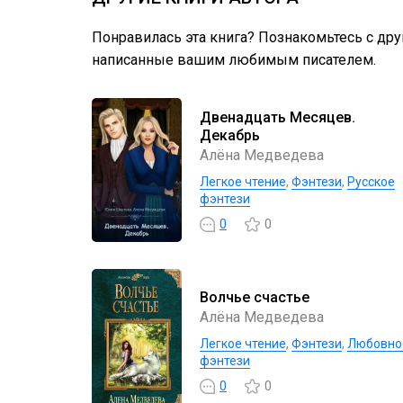
Понравилась эта книга? Познакомьтесь с др
написанные вашим любимым писателем.
Двенадцать Месяцев.
Декабрь
Алёна Медведева
Легкое чтение
,
Фэнтези
,
Русское
фэнтези
0
0
Волчье счастье
Алёна Медведева
Легкое чтение
,
Фэнтези
,
Любовно
фэнтези
0
0