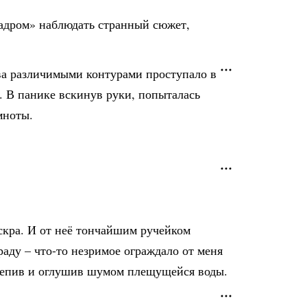
кадром» наблюдать странный сюжет,
едва различимыми контурами проступало в
. В панике вскинув руки, попыталась
мноты.
искра. И от неё тончайшим ручейком
аду – что-то незримое ограждало от меня
ослепив и оглушив шумом плещущейся воды.