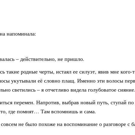
она напоминала:
валась – действительно, не пришло.
ь такие родные черты, истаял ее силуэт, явив мне кого-
осы укутывали её словно плащ. Именно эти волосы перв
льно светились – я отчетливо видела голубоватое сияние
иться перемен. Напротив, выбрав новый путь, ступай по 
сто, где помнят… Там вспомнишь и сама.
 совсем не было похоже на воспоминание о разговоре с б