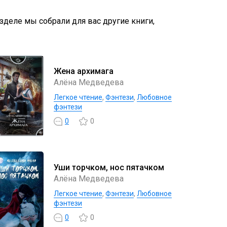
азделе мы собрали для вас другие книги,
Жена архимага
Алёна Медведева
Легкое чтение
,
Фэнтези
,
Любовное
фэнтези
0
0
Уши торчком, нос пятачком
Алёна Медведева
Легкое чтение
,
Фэнтези
,
Любовное
фэнтези
0
0