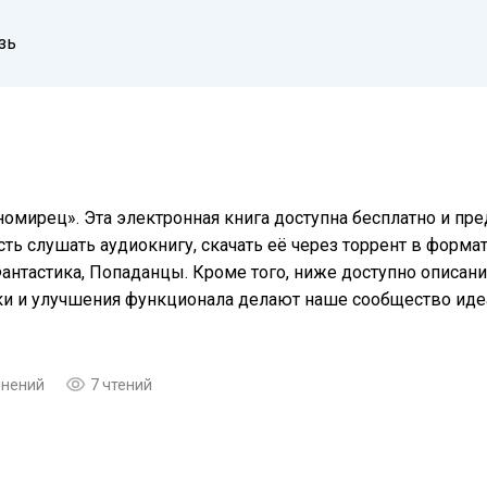
зь
номирец». Эта электронная книга доступна бесплатно и пр
ть слушать аудиокнигу, скачать её через торрент в формат
Фантастика, Попаданцы. Кроме того, ниже доступно описан
еки и улучшения функционала делают наше сообщество ид
мнений
7 чтений