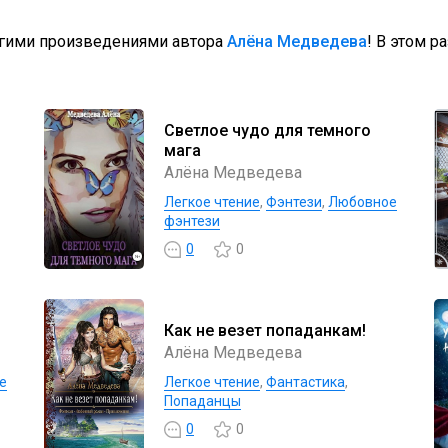
угими произведениями автора
Алёна Медведева
! В этом р
Светлое чудо для темного
мага
Алёна Медведева
Легкое чтение
,
Фэнтези
,
Любовное
фэнтези
0
0
Как не везет попаданкам!
Алёна Медведева
е
Легкое чтение
,
Фантастика
,
Попаданцы
0
0