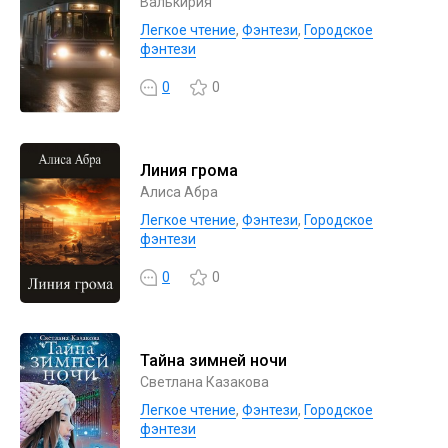
Валькирия
Легкое чтение
,
Фэнтези
,
Городское
фэнтези
0
0
Линия грома
Алиса Абра
Легкое чтение
,
Фэнтези
,
Городское
фэнтези
0
0
Тайна зимней ночи
Светлана Казакова
Легкое чтение
,
Фэнтези
,
Городское
фэнтези