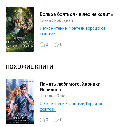
Волков бояться - в лес не ходить
Елена Свободная
Легкое чтение
,
Фэнтези
,
Городское
фэнтези
0
0
ПОХОЖИЕ КНИГИ
Память любимого. Хроники
Ипсилона
Наталья Оско
Легкое чтение
,
Фэнтези
,
Городское
фэнтези
0
0