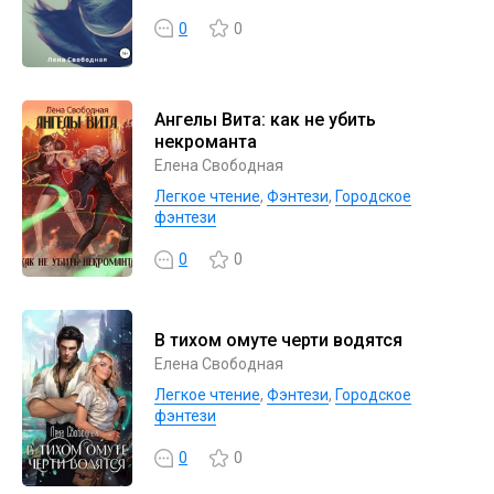
0
0
Ангелы Вита: как не убить
некроманта
Елена Свободная
Легкое чтение
,
Фэнтези
,
Городское
фэнтези
0
0
В тихом омуте черти водятся
Елена Свободная
Легкое чтение
,
Фэнтези
,
Городское
фэнтези
0
0