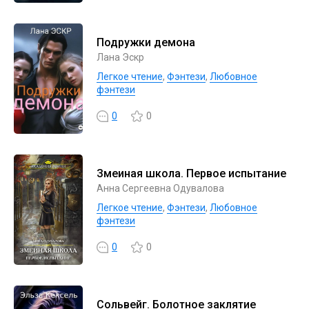
Подружки демона
Лана Эскр
Легкое чтение
,
Фэнтези
,
Любовное
фэнтези
0
0
Змеиная школа. Первое испытание
Анна Сергеевна Одувалова
Легкое чтение
,
Фэнтези
,
Любовное
фэнтези
0
0
Сольвейг. Болотное заклятие