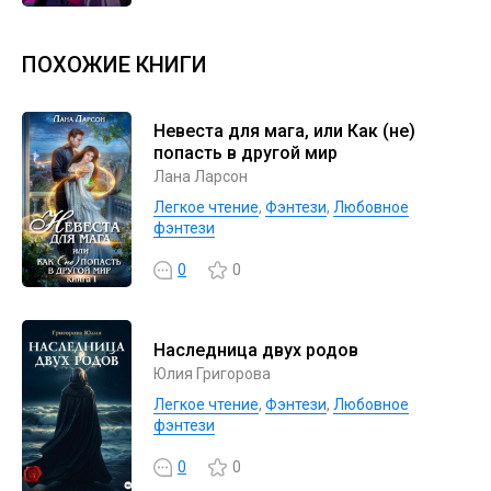
ПОХОЖИЕ КНИГИ
Невеста для мага, или Как (не)
попасть в другой мир
Лана Ларсон
Легкое чтение
,
Фэнтези
,
Любовное
фэнтези
0
0
Наследница двух родов
Юлия Григорова
Легкое чтение
,
Фэнтези
,
Любовное
фэнтези
0
0