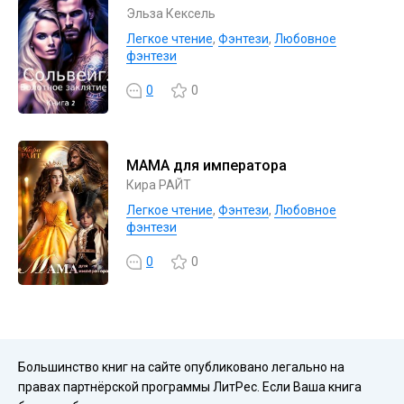
Эльза Кексель
Легкое чтение
,
Фэнтези
,
Любовное
фэнтези
0
0
МАМА для императора
Кира РАЙТ
Легкое чтение
,
Фэнтези
,
Любовное
фэнтези
0
0
Большинство книг на сайте опубликовано легально на
правах партнёрской программы ЛитРес. Если Ваша книга