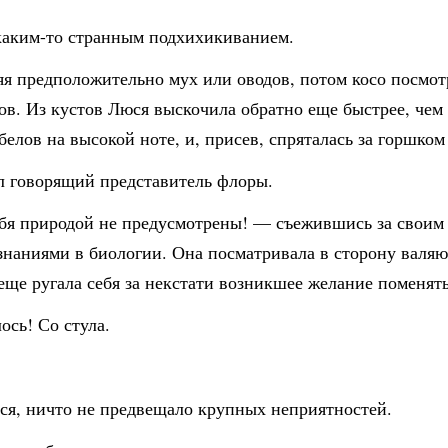
каким-то странным подхихикиванием.
я предположительно мух или оводов, потом косо посмот
в. Из кустов Люся выскочила обратно еще быстрее, чем 
белов на высокой ноте, и, присев, спряталась за горшком
л говорящий представитель флоры.
ебя природой не предусмотрены! — съежившись за свои
знаниями в биологии. Она посматривала в сторону валяю
 еще ругала себя за некстати возникшее желание поменять
ось! Со стула.
тся, ничто не предвещало крупных неприятностей.