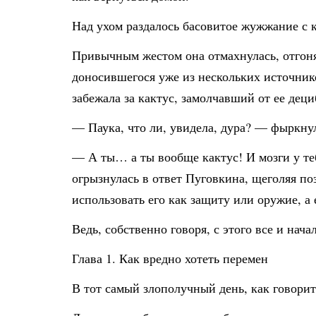
Над ухом раздалось басовитое жужжание с 
Привычным жестом она отмахнулась, отгоня
доносившегося уже из нескольких источнико
забежала за кактус, замолчавший от ее деци
— Паука, что ли, увидела, дура? — фыркну
— А ты… а ты вообще кактус! И мозги у т
огрызнулась в ответ Пуговкина, щеголяя по
использовать его как защиту или оружие, а
Ведь, собственно говоря, с этого все и начал
Глава 1. Как вредно хотеть перемен
В тот самый злополучный день, как говори