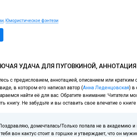
зи
,
Юмористическое фэнтези
ЮЧАЯ УДАЧА ДЛЯ ПУГОВКИНОЙ, АННОТАЦИЯ
тесь с предисловием, аннотацией, описанием или кратки
иде, в котором его написал автор (
Анна Леденцовская
) в
тараемся найти её для вас. Обратите внимание: Читатели м
ь книгу. Не забудьте и вы оставить свое впечатие о книг
оздравляю, домечталась!Только попала не в академию и н
 тебя вон кактус стоит в горшке и утверждает, что он мужи