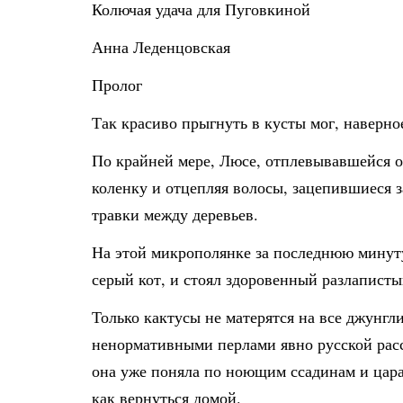
Колючая удача для Пуговкиной
Анна Леденцовская
Пролог
Так красиво прыгнуть в кусты мог, наверн
По крайней мере, Люсе, отплевывавшейся о
коленку и отцепляя волосы, зацепившиеся з
травки между деревьев.
На этой микрополянке за последнюю минуту
серый кот, и стоял здоровенный разлаписты
Только кактусы не матерятся на все джунгл
ненормативными перлами явно русской расс
она уже поняла по ноющим ссадинам и царап
как вернуться домой.