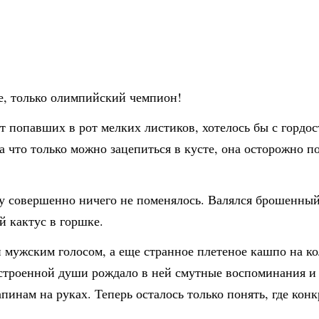
ое, только олимпийский чемпион!
т попавших в рот мелких листиков, хотелось бы с гордо
а что только можно зацепиться в кусте, она осторожно п
 совершенно ничего не поменялось. Валялся брошенный 
й кактус в горшке.
и мужским голосом, а еще странное плетеное кашпо на к
троенной души рождало в ней смутные воспоминания и н
инам на руках. Теперь осталось только понять, где конкр