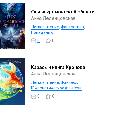
Фея некромантской общаги
Анна Леденцовская
Легкое чтение
,
Фантастика
,
Попаданцы
0
0
Карась и книга Кронова
Анна Леденцовская
Легкое чтение
,
Фэнтези
,
Юмористическое фэнтези
0
0