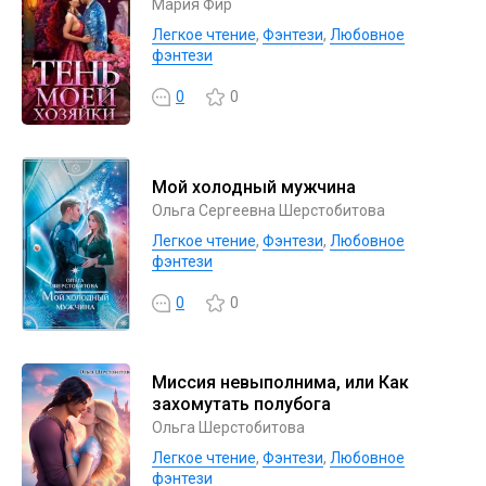
Мария Фир
Легкое чтение
,
Фэнтези
,
Любовное
фэнтези
0
0
Мой холодный мужчина
Ольга Сергеевна Шерстобитова
Легкое чтение
,
Фэнтези
,
Любовное
фэнтези
0
0
Миссия невыполнима, или Как
захомутать полубога
Ольга Шерстобитова
Легкое чтение
,
Фэнтези
,
Любовное
фэнтези