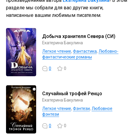
произведениями автора
Екатерина Бакулина
! В этом
разделе мы собрали для вас другие книги,
написанные вашим любимым писателем.
Добыча хранителя Севера (СИ)
Екатерина Бакулина
Легкое чтение
,
Фантастика
,
Любовно-
фантастические романы
0
0
Случайный трофей Ренцо
Екатерина Бакулина
Легкое чтение
,
Фэнтези
,
Любовное
фэнтези
0
0