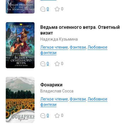
0
0
Ведьма огненного ветра. Ответный
визит
Надежда Кузьмина
Легкое чтение
,
Фэнтези
,
Любовное
фэнтези
0
0
Фонарики
Владислав Сосса
Легкое чтение
,
Фэнтези
,
Любовное
фэнтези
0
0