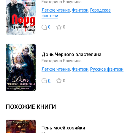
Екатерина Бакулина
Легкое чтение
,
Фэнтези
,
Городское
фэнтези
0
0
Дочь Черного властелина
Екатерина Бакулина
Легкое чтение
,
Фэнтези
,
Русское фэнтези
0
0
ПОХОЖИЕ КНИГИ
Тень моей хозяйки