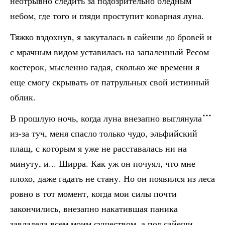
неотрывно следить за подозрительно бледным
небом, где того и гляди проступит коварная луна.
Тяжко вздохнув, я закуталась в сайеши до бровей и
с мрачным видом уставилась на запаленный Ресом
костерок, мысленно гадая, сколько же времени я
еще смогу скрывать от патрульных свой истинный
облик.
В прошлую ночь, когда луна внезапно выглянула
из-за туч, меня спасло только чудо, эльфийский
плащ, с которым я уже не расставалась ни на
минуту, и... Ширра. Как уж он почуял, что мне
плохо, даже гадать не стану. Но он появился из леса
ровно в тот момент, когда мои силы почти
закончились, внезапно накатившая паника
завладела всем моим существом, а под сайеши