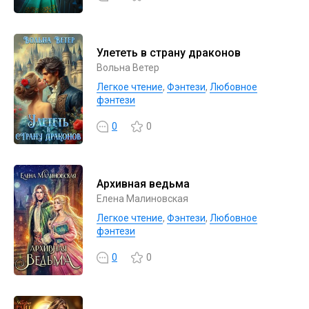
Улететь в страну драконов
Вольна Ветер
Легкое чтение
,
Фэнтези
,
Любовное
фэнтези
0
0
Архивная ведьма
Елена Малиновская
Легкое чтение
,
Фэнтези
,
Любовное
фэнтези
0
0