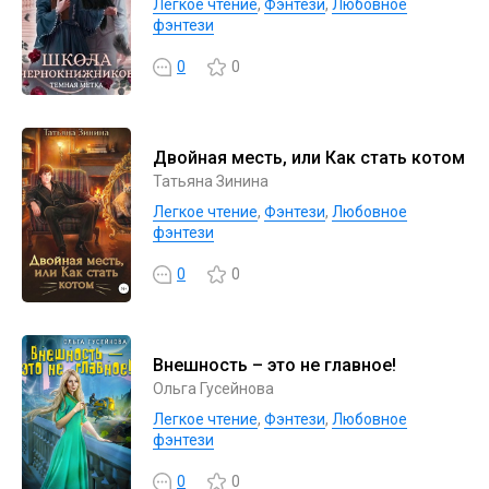
Легкое чтение
,
Фэнтези
,
Любовное
фэнтези
0
0
Двойная месть, или Как стать котом
Татьяна Зинина
Легкое чтение
,
Фэнтези
,
Любовное
фэнтези
0
0
Внешность – это не главное!
Ольга Гусейнова
Легкое чтение
,
Фэнтези
,
Любовное
фэнтези
0
0