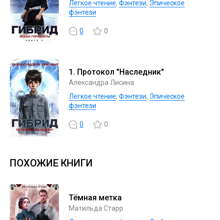
Легкое чтение
,
Фэнтези
,
Эпическое
фэнтези
0
0
1. Протокол "Наследник"
Александра Лисина
Легкое чтение
,
Фэнтези
,
Эпическое
фэнтези
0
0
ПОХОЖИЕ КНИГИ
Тёмная метка
Матильда Старр