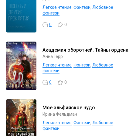
Легкое чтение
,
Фэнтези
,
Любовное
фэнтези
0
0
Академия оборотней. Тайны ордена
Анна Герр
Легкое чтение
,
Фэнтези
,
Любовное
фэнтези
0
0
Моё эльфийское чудо
Ирина Фельдман
Легкое чтение
,
Фэнтези
,
Любовное
фэнтези