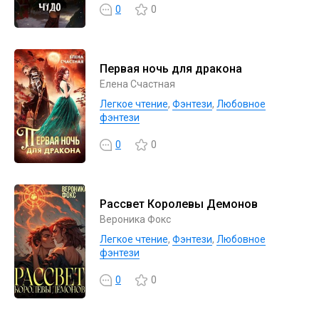
0
0
Первая ночь для дракона
Елена Счастная
Легкое чтение
,
Фэнтези
,
Любовное
фэнтези
0
0
Рассвет Королевы Демонов
Вероника Фокс
Легкое чтение
,
Фэнтези
,
Любовное
фэнтези
0
0