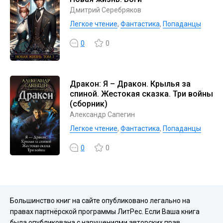
Дмитрий Серебряков
Легкое чтение
,
Фантастика
,
Попаданцы
0
0
Дракон: Я – Дракон. Крылья за
спиной. Жестокая сказка. Три войны
(сборник)
Александр Сапегин
Легкое чтение
,
Фантастика
,
Попаданцы
0
0
Большинство книг на сайте опубликовано легально на
правах партнёрской программы ЛитРес. Если Ваша книга
была опубликована с нарушениями авторских прав,