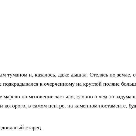
м туманом и, казалось, даже дышал. Стелясь по земле, 
е подкрадывался к очерченному на круглой поляне боль
е марево на мгновение застыло, словно о чём-то задумав
 которого, в самом центре, на каменном постаменте, бу
едовласый старец.