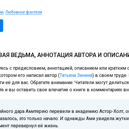
зи
,
Любовное фэнтези
ВАЯ ВЕДЬМА, АННОТАЦИЯ АВТОРА И ОПИСАН
тесь с предисловием, аннотацией, описанием или кратки
отором его написал автор (
Татьяна Зинина
) в своем труде.
ти её для вас. Обратите внимание: Читатели могут делить
те и вы оставить свое впечатие о книге в комментариях вн
йного дара Амитерию перевели в академию Астор-Холт, она
 оказалось, это только начало. И однажды Ами увидела жут
мент перевернул её жизнь.