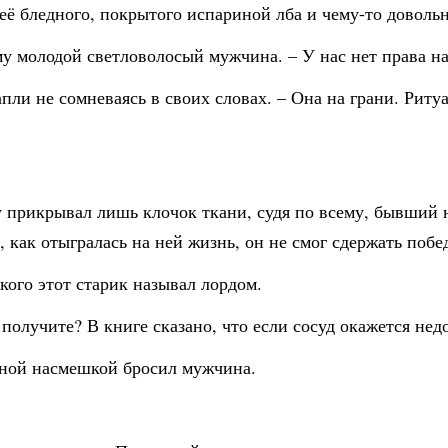
её бледного, покрытого испариной лба и чему-то доволь
у молодой светловолосый мужчина. – У нас нет права н
 капли не сомневаясь в своих словах. – Она на грани. Рит
 прикрывал лишь клочок ткани, судя по всему, бывший не
как отыгралась на ней жизнь, он не смог сдержать побе
кого этот старик называл лордом.
 получите? В книге сказано, что если сосуд окажется нед
дяной насмешкой бросил мужчина.