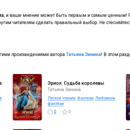
ма
, и ваше мнение может быть первым и самым ценным! Р
гим читателям сделать правильный выбор. Не стесняйтес
угими произведениями автора
Татьяна Зинина
! В этом раз
а
Эриол. Судьба королевы
Татьяна Зинина
е
Легкое чтение
,
Фэнтези
,
Любовное
фэнтези
0
0