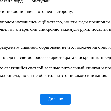
заявил лорд. – Приступай.
аг и, поклонившись, отошёл в сторону.
уполом находились ещё четверо, но эти люди предпочли
шёл от алтаря, они синхронно вскинули руки, посылая в
 радужным сиянием, образовали нечто, похожее на стекл
ец, глядя на светловолосого аристократа с искренним пре
уке светящийся светлой зеленью ритуальный кинжал и пр
ахрипела, но он не обратил на это никакого внимания.
Дальше