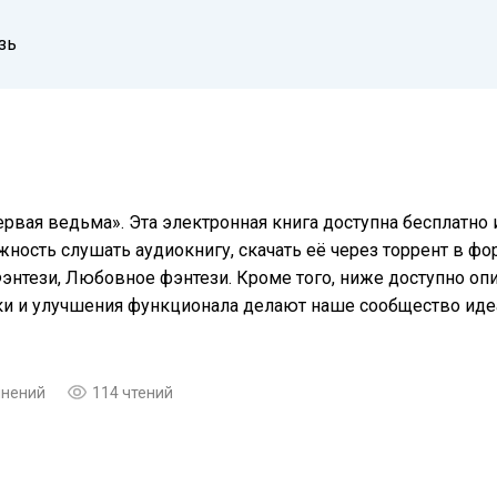
зь
ервая ведьма». Эта электронная книга доступна бесплатно
жность слушать аудиокнигу, скачать её через торрент в фо
Фэнтези, Любовное фэнтези. Кроме того, ниже доступно о
еки и улучшения функционала делают наше сообщество ид
мнений
114 чтений