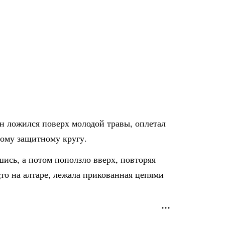
он ложился поверх молодой травы, оплетал
шому защитному кругу.
шись, а потом поползло вверх, повторяя
дто на алтаре, лежала прикованная цепями