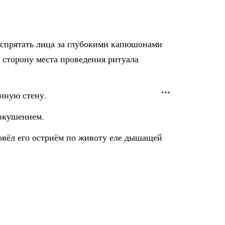
 спрятать лица за глубокими капюшонами
 сторону места проведения ритуала
янную стену.
двкушением.
овёл его остриём по животу еле дышащей