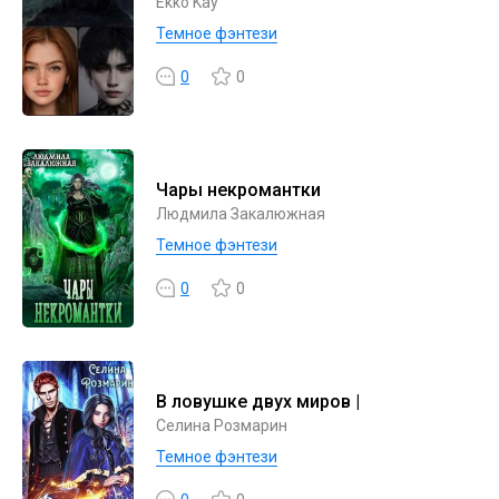
Ekko Kay
Темное фэнтези
0
0
Чары некромантки
Людмила Закалюжная
Темное фэнтези
0
0
В ловушке двух миров |
Селина Розмарин
Темное фэнтези