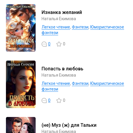
Изнанка желаний
Наталья Екимова
Легкое чтение
,
Фэнтези
,
Юмористическое
фэнтези
0
0
Попасть в любовь
Наталья Екимова
Легкое чтение
,
Фэнтези
,
Юмористическое
фэнтези
0
0
(не) Муз (ж) для Тальки
Наталья Екимова