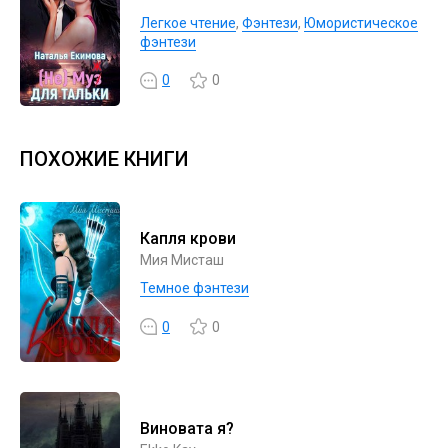
Легкое чтение
,
Фэнтези
,
Юмористическое
фэнтези
0
0
ПОХОЖИЕ КНИГИ
Капля крови
Мия Мисташ
Темное фэнтези
0
0
Виновата я?