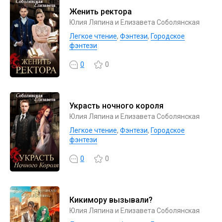
Женить ректора
Юлия Ляпина и Елизавета Соболянская
Легкое чтение
,
Фэнтези
,
Городское
фэнтези
0
0
Украсть ночного короля
Юлия Ляпина и Елизавета Соболянская
Легкое чтение
,
Фэнтези
,
Городское
фэнтези
0
0
Кикимору вызывали?
Юлия Ляпина и Елизавета Соболянская