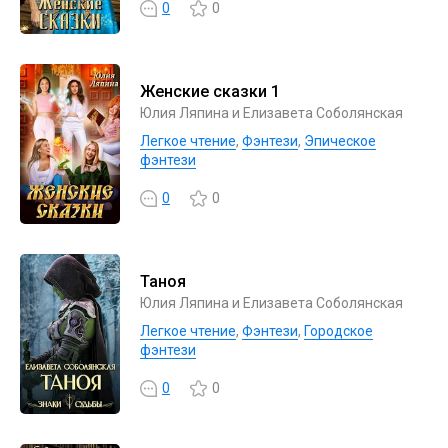
0
0
Женские сказки 1
Юлия Ляпина и Елизавета Соболянская
Легкое чтение
,
Фэнтези
,
Эпическое
фэнтези
0
0
Таноя
Юлия Ляпина и Елизавета Соболянская
Легкое чтение
,
Фэнтези
,
Городское
фэнтези
0
0