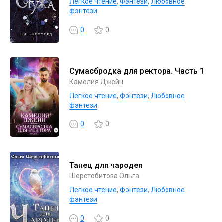
Легкое чтение
,
Фэнтези
,
Любовное
фэнтези
0
0
Сумасбродка для ректора. Часть 1
Камелия Джейн
Легкое чтение
,
Фэнтези
,
Любовное
фэнтези
0
0
Танец для чародея
Шерстобитова Ольга
Легкое чтение
,
Фэнтези
,
Любовное
фэнтези
0
0