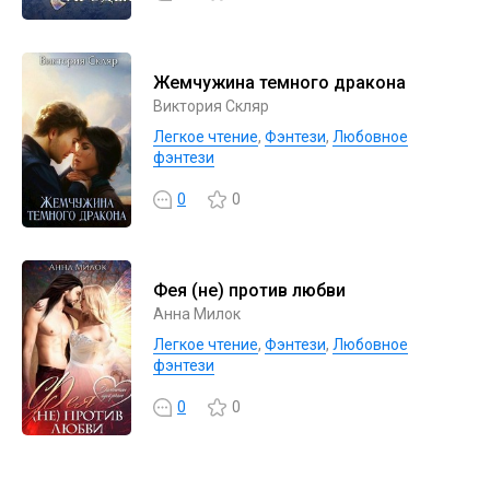
Жемчужина темного дракона
Виктория Скляр
Легкое чтение
,
Фэнтези
,
Любовное
фэнтези
0
0
Фея (не) против любви
Анна Милок
Легкое чтение
,
Фэнтези
,
Любовное
фэнтези
0
0