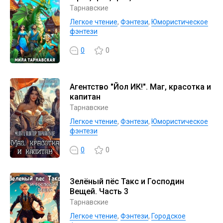
Тарнавские
Легкое чтение
,
Фэнтези
,
Юмористическое
фэнтези
0
0
Агентство "Йол ИК!". Маг, красотка и
капитан
Тарнавские
Легкое чтение
,
Фэнтези
,
Юмористическое
фэнтези
0
0
Зелёный пёс Такс и Господин
Вещей. Часть 3
Тарнавские
Легкое чтение
,
Фэнтези
,
Городское