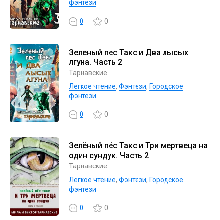
фэнтези
0
0
Зеленый пес Такс и Два лысых
лгуна. Часть 2
Тарнавские
Легкое чтение
,
Фэнтези
,
Городское
фэнтези
0
0
Зелёный пёс Такс и Три мертвеца на
один сундук. Часть 2
Тарнавские
Легкое чтение
,
Фэнтези
,
Городское
фэнтези
0
0