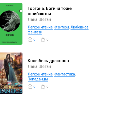
Горгона. Богини тоже
ошибаются
Лана Шеган
Легкое чтение
,
Фэнтези
,
Любовное
фэнтези
0
0
Колыбель драконов
Лана Шеган
Легкое чтение
,
Фантастика
,
Попаданцы
0
0