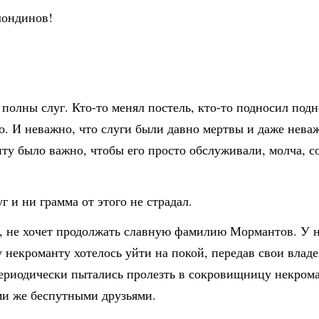
лондинов!
лны слуг. Кто-то менял постель, кто-то подносил подно
ло. И неважно, что слуги были давно мертвы и даже нева
у было важно, чтобы его просто обслуживали, молча, со 
 и ни грамма от этого не страдал.
ын, не хочет продолжать славную фамилию Мормантов. У
некроманту хотелось уйти на покой, передав свои владен
риодически пытались пролезть в сокровищницу некроман
ми же беспутными друзьями.