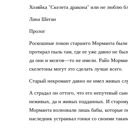
Хозяйка "Скелета дракона" или не люблю б
Лана Шеган
Пролог
Роскошные покои старшего Морманта были по
протирал пыль там, где ее уже давно не бы
да они и мозгов—то не имели. Райо Мормант
скелетоны могут это сделать лучше всего.
Старый некромант давно не имел живых слуг
А страдал он оттого, что его непутевый с
неживых, да и живых подданных. И старому 
Морманта волновали лишь бабы, которые пе
наследник устраивал гонки со своими таки