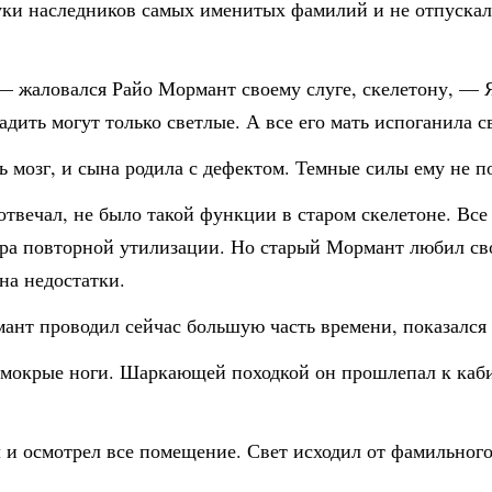
уки наследников самых именитых фамилий и не отпускала
 — жаловался Райо Мормант своему слуге, скелетону, — 
адить могут только светлые. А все его мать испоганила с
сь мозг, и сына родила с дефектом. Темные силы ему не 
отвечал, не было такой функции в старом скелетоне. Все 
ра повторной утилизации. Но старый Мормант любил свое
на недостатки.
мант проводил сейчас большую часть времени, показался
 мокрые ноги. Шаркающей походкой он прошлепал к каб
 и осмотрел все помещение. Свет исходил от фамильного 