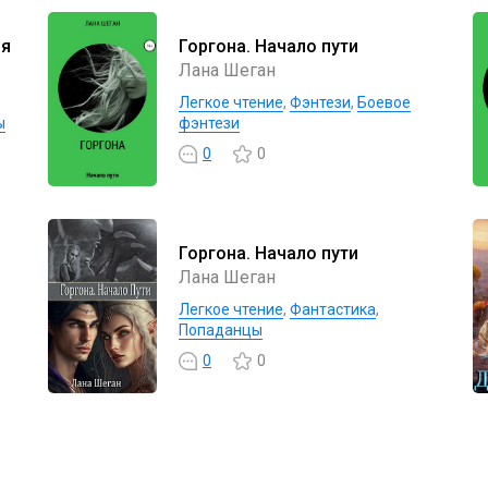
ья
Горгона. Начало пути
Лана Шеган
Легкое чтение
,
Фэнтези
,
Боевое
ы
фэнтези
0
0
Горгона. Начало пути
Лана Шеган
Легкое чтение
,
Фантастика
,
Попаданцы
0
0