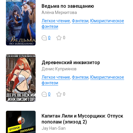
Ведьма по завещанию
Алёна Меркитова
Легкое чтение
,
Фэнтези
,
Юмористическое
фэнтези
0
0
Деревенский инквизитор
Денис Куприянов
Легкое чтение
,
Фэнтези
,
Юмористическое
фэнтези
0
0
Капитан Лили и Мусорщики: Отпуск
пополам (эпизод 2)
Jay Han-San