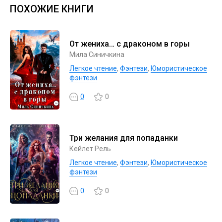
ПОХОЖИЕ КНИГИ
От жениха… с драконом в горы
Мила Синичкина
Легкое чтение
,
Фэнтези
,
Юмористическое
фэнтези
0
0
Три желания для попаданки
Кейлет Рель
Легкое чтение
,
Фэнтези
,
Юмористическое
фэнтези
0
0