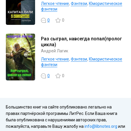
Легкое чтение
,
Фэнтези
,
Юмористическое
фэнтези
0
0
Раз сыграл, навсегда попал(пролог
цикла)
Андрей Лагик
Легкое чтение
,
Фэнтези
,
Юмористическое
фэнтези
0
0
Большинство книг на сайте опубликовано легально на
правах партнёрской программы ЛитРес. Если Ваша книга
была опубликована с нарушениями авторских прав,
пожалуйста, направьте Вашу жалобу на
info@libnotes.org
или