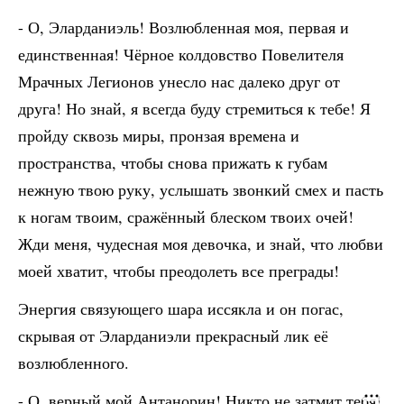
- О, Эларданиэль! Возлюбленная моя, первая и
единственная! Чёрное колдовство Повелителя
Мрачных Легионов унесло нас далеко друг от
друга! Но знай, я всегда буду стремиться к тебе! Я
пройду сквозь миры, пронзая времена и
пространства, чтобы снова прижать к губам
нежную твою руку, услышать звонкий смех и пасть
к ногам твоим, сражённый блеском твоих очей!
Жди меня, чудесная моя девочка, и знай, что любви
моей хватит, чтобы преодолеть все преграды!
Энергия связующего шара иссякла и он погас,
скрывая от Эларданиэли прекрасный лик её
возлюбленного.
- О, верный мой Антанорин! Никто не затмит тебя!