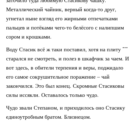
заточило туда любимую Стасикову чашку.
Металлический чайник, верный когда-то друг,
угнетал ныне взгляд его жирными отпечатками
пальцев и потёками чего-то белёсого с налипшим
сором и крошками.
Воду Стасик всё ж таки поставил, хотя на плиту
старался не смотреть, и полез в шкафчик за чаем. И
вот здесь, в обители терпения и веры, поджидало
его самое сокрушительное поражение – чай
закончился. Это был конец. Скромные Стасиковы
силы иссякли. Оставалось только чудо.
Чудо звали Степаном, и приходилось оно Стасику
единоутробным братом. Близнецом.