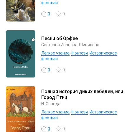
фэнтези
0
0
Песни об Орфее
Светлана Иванова-Шипилова
Легкое чтение
,
Фэнтези
,
Историческое
фэнтези
0
0
Полная история диких лебедей, или
Город Птиц
Н. Середа
Легкое чтение
,
Фэнтези
,
Историческое
фэнтези
0
0