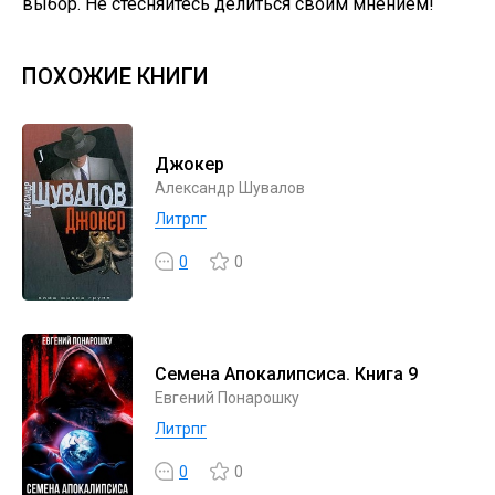
выбор. Не стесняйтесь делиться своим мнением!
ПОХОЖИЕ КНИГИ
Джокер
Александр Шувалов
Литрпг
0
0
Семена Апокалипсиса. Книга 9
Евгений Понарошку
Литрпг
0
0