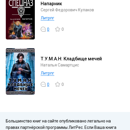
Напарник
Сергей Федорович Кулаков
Литрпг
0
0
Т.У.М.А.Н: Кладбище мечей
Наталья Самартцис
Литрпг
0
0
Большинство книг на сайте опубликовано легально на
правах партнёрской программы ЛитРес. Если Ваша книга