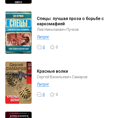
Спецы: лучшая проза о борьбе с
наркомафией
Лев Николаевич Пучков
Литрпг
0
0
Красные волки
Сергей Васильевич Самаров
Литрпг
0
0