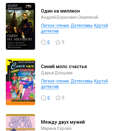
Один на миллион
Андрей Борисович Земляной
Легкое чтение
,
Детективы
,
Крутой
детектив
0
0
Синий мопс счастья
Дарья Донцова
Легкое чтение
,
Детективы
,
Крутой
детектив
0
0
Между двух мужей
Марина Серова