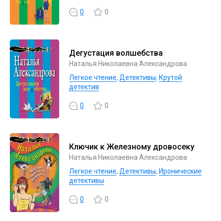
0
0
Дегустация волшебства
Наталья Николаевна Александрова
Легкое чтение
,
Детективы
,
Крутой
детектив
0
0
Ключик к Железному дровосеку
Наталья Николаевна Александрова
Легкое чтение
,
Детективы
,
Иронические
детективы
0
0