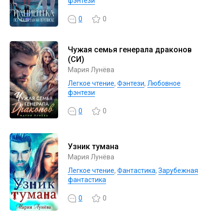
фэнтези
0
0
Чужая семья генерала драконов
(СИ)
Мария Лунёва
Легкое чтение
,
Фэнтези
,
Любовное
фэнтези
0
0
Узник тумана
Мария Лунёва
Легкое чтение
,
Фантастика
,
Зарубежная
фантастика
0
0