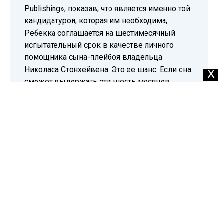
заинтересовать владельца «StoneHaven
Publishing», показав, что является именно той
кандидатурой, которая им необходима,
Ребекка соглашается на шестимесячный
испытательный срок в качестве личного
помощника сына-плейбоя владельца
X
Николаса Стонхейвена. Это ее шанс. Если она
сможет выдержать эти шесть месяцев,
чтобы не задушить Николаса его же
собственным галстуком от Армани, то ее
будущее будет прекрасным — легче сказать,
чем сделать. Николас является самым
последним человеком, по кому Ребекка
думала, будет способна чахнуть, особенно
когда он соответствует каждой
характеристики из ее списка. Приготовьтесь к
битве полов... Книга содержит реальные
сексуальные сцены и нецензурные