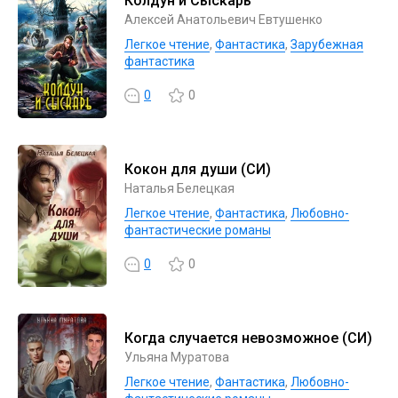
Колдун и Сыскарь
Алексей Анатольевич Евтушенко
Легкое чтение
,
Фантастика
,
Зарубежная
фантастика
0
0
Кокон для души (СИ)
Наталья Белецкая
Легкое чтение
,
Фантастика
,
Любовно-
фантастические романы
0
0
Когда случается невозможное (СИ)
Ульяна Муратова
Легкое чтение
,
Фантастика
,
Любовно-