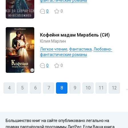
фантастические романы
0
0
Кофейня мадам Мирабель (СИ)
Юлия Марлин
Легкое чтение
,
Фантастика
,
Любовно-
фантастические романы
0
0
4
5
6
7
8
9
10
11
12
..
Большинство книг на сайте опубликовано легально на
правах партнёрской программы ЛитРес. Если Ваша книга