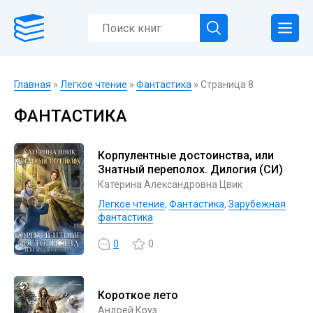
Главная
»
Легкое чтение
»
Фантастика
» Страница 8
ФАНТАСТИКА
Корпулентные достоинства, или
Знатный переполох. Дилогия (СИ)
Катерина Александровна Цвик
Легкое чтение
,
Фантастика
,
Зарубежная
фантастика
0
0
Короткое лето
Андрей Круз