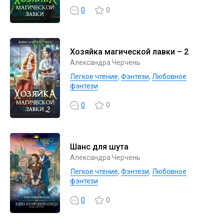
0
0
Хозяйка магической лавки – 2
Александра Черчень
Легкое чтение
,
Фэнтези
,
Любовное
фэнтези
0
0
Шанс для шута
Александра Черчень
Легкое чтение
,
Фэнтези
,
Любовное
фэнтези
0
0