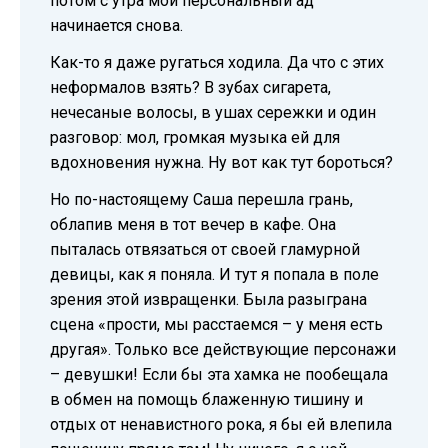
потом с утра мой персональный ад
начинается снова.
Как-то я даже ругаться ходила. Да что с этих
неформалов взять? В зубах сигарета,
нечесаные волосы, в ушах сережки и один
разговор: мол, громкая музыка ей для
вдохновения нужна. Ну вот как тут бороться?
Но по-настоящему Саша перешла грань,
облапив меня в тот вечер в кафе. Она
пыталась отвязаться от своей гламурной
девицы, как я поняла. И тут я попала в поле
зрения этой извращенки. Была разыграна
сцена «прости, мы расстаемся – у меня есть
другая». Только все действующие персонажи
– девушки! Если бы эта хамка не пообещала
в обмен на помощь блаженную тишину и
отдых от ненавистного рока, я бы ей влепила