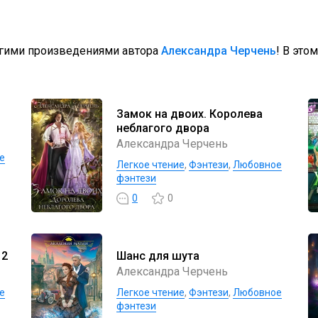
угими произведениями автора
Александра Черчень
! В это
Замок на двоих. Королева
неблагого двора
Александра Черчень
е
Легкое чтение
,
Фэнтези
,
Любовное
фэнтези
0
0
 2
Шанс для шута
Александра Черчень
е
Легкое чтение
,
Фэнтези
,
Любовное
фэнтези