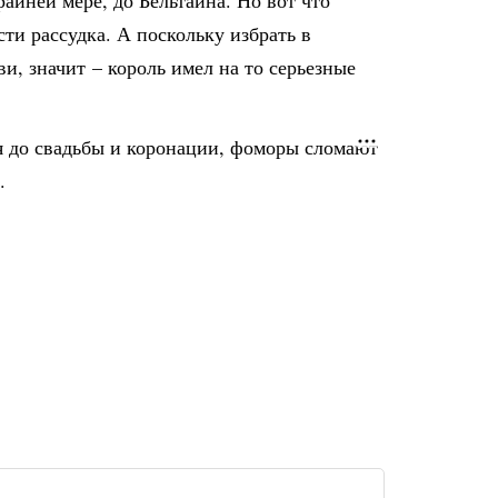
йней мере, до Бельтайна. Но вот что
сти рассудка. А поскольку избрать в
и, значит – король имел на то серьезные
я до свадьбы и коронации, фоморы сломают
.