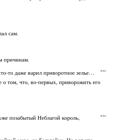
лал сам.
ым причинам.
кто-то даже варил приворотное зелье…
 о том, что, во-первых, приворожить его
 уже позабытый Неблагой король,