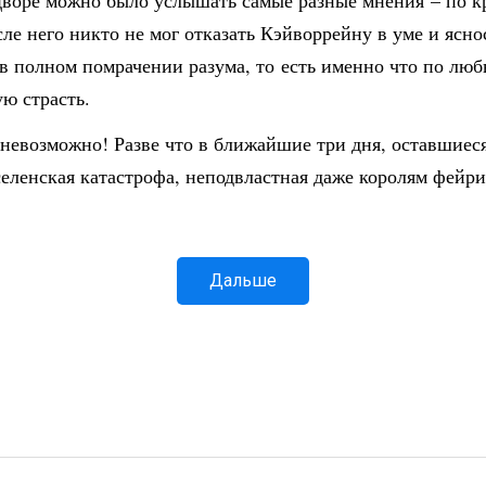
оре можно было услышать самые разные мнения – по кра
ле него никто не мог отказать Кэйворрейну в уме и ясно
 полном помрачении разума, то есть именно что по любв
ую страсть.
 невозможно! Разве что в ближайшие три дня, оставшиес
селенская катастрофа, неподвластная даже королям фейри
Дальше