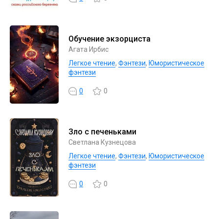
Обучение экзорциста
Агата Ирбис
Легкое чтение
,
Фэнтези
,
Юмористическое
фэнтези
0
0
Зло с печеньками
Светлана Кузнецова
Легкое чтение
,
Фэнтези
,
Юмористическое
фэнтези
0
0