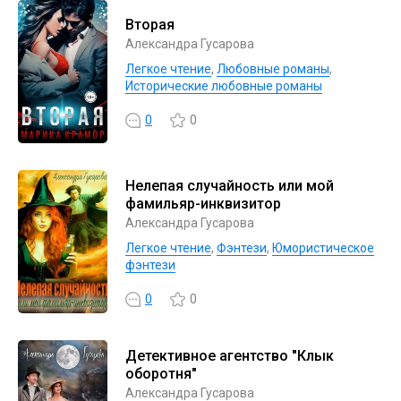
Вторая
Александра Гусарова
Легкое чтение
,
Любовные романы
,
Исторические любовные романы
0
0
Нелепая случайность или мой
фамильяр-инквизитор
Александра Гусарова
Легкое чтение
,
Фэнтези
,
Юмористическое
фэнтези
0
0
Детективное агентство "Клык
оборотня"
Александра Гусарова