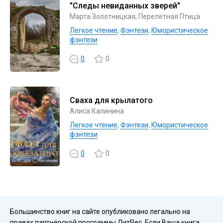
"Следы невиданных зверей"
Марта Золотницкая, Перелетная Птица
Легкое чтение
,
Фэнтези
,
Юмористическое
фэнтези
0
0
Сваха для крылатого
Алиса Калинина
Легкое чтение
,
Фэнтези
,
Юмористическое
фэнтези
0
0
Большинство книг на сайте опубликовано легально на
правах партнёрской программы ЛитРес. Если Ваша книга