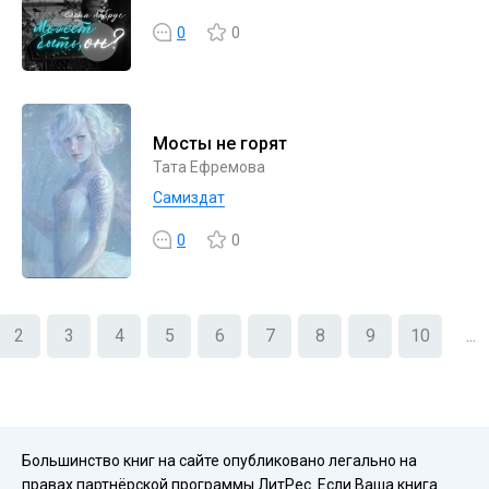
0
0
Мосты не горят
Тата Ефремова
Самиздат
0
0
2
3
4
5
6
7
8
9
10
...
Большинство книг на сайте опубликовано легально на
правах партнёрской программы ЛитРес. Если Ваша книга