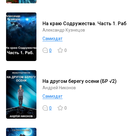
На краю Содружества. Часть 1. Раб
Александр Кузнецов
Самиздат
0
0
На другом берегу осени (БР √2)
Андрей Никонов
Самиздат
0
0