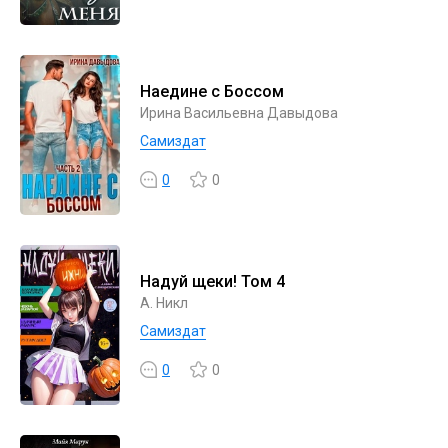
Наедине с Боссом
Ирина Васильевна Давыдова
Самиздат
0
0
Надуй щеки! Том 4
А. Никл
Самиздат
0
0