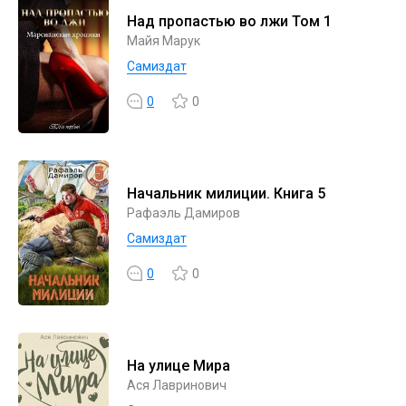
Над пропастью во лжи Том 1
Майя Марук
Самиздат
0
0
Начальник милиции. Книга 5
Рафаэль Дамиров
Самиздат
0
0
На улице Мира
Ася Лавринович