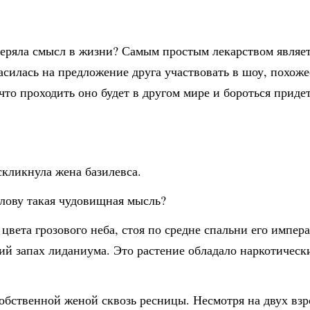
теряла смысл в жизни? Самым простым лекарством являет
асилась на предложение друга участвовать в шоу, похожее
что проходить оно будет в другом мире и бороться приде
скликнула жена базилевса.
олову такая чудовищная мысль?
вета грозового неба, стоя по средне спальни его импер
кий запах лиданиума. Это растение обладало наркотическ
бственной женой сквозь ресницы. Несмотря на двух взр