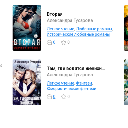
Вторая
Александра Гусарова
Легкое чтение
,
Любовные романы
,
Исторические любовные романы
0
0
к
Там, где водятся женихи...
Александра Гусарова
Легкое чтение
,
Фэнтези
,
Юмористическое фэнтези
0
0