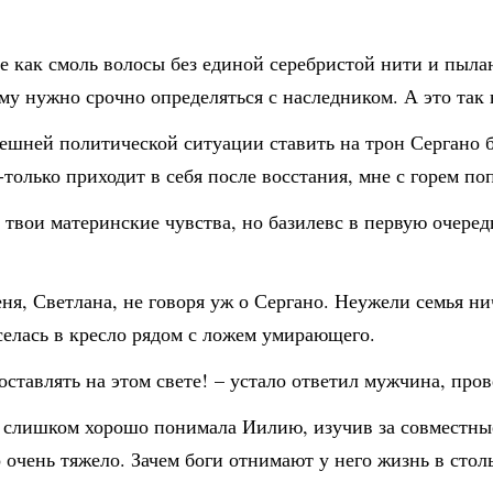
е как смоль волосы без единой серебристой нити и пылаю
ему нужно срочно определяться с наследником. А это так 
ешней политической ситуации ставить на трон Сергано б
-только приходит в себя после восстания, мне с горем п
твои материнские чувства, но базилевс в первую очеред
я, Светлана, не говоря уж о Сергано. Неужели семья нич
селась в кресло рядом с ложем умирающего.
 оставлять на этом свете! – устало ответил мужчина, про
 слишком хорошо понимала Иилию, изучив за совместные
очень тяжело. Зачем боги отнимают у него жизнь в стол