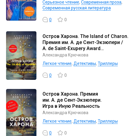
Серьезное чтение
,
Современная проза
,
Современная русская литература
0
0
Остров Харона. The Island of Charon.
Премия им. А. де Сент-Экзюпери /
A. de Saint-Exupery Award
(Билингва: Rus / Eng)
Александра Крючкова
Легкое чтение
,
Детективы
,
Триллеры
0
0
Остров Харона. Премия
им. А. де Сент‑Экзюпери.
Игра в Иную Реальность
Александра Крючкова
Легкое чтение
,
Детективы
,
Триллеры
0
0