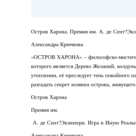
Остров Харона. Премия им. А. де Сент?Эк
Александра Крючкова
«ОСТРОВ ХАРОНА» – философско-мистически
которого является Дерево Желаний, колдун
утоплении, её преследует тень покойного п
разгадать секрет хозяина острова, живуще
Остров Харона
Премия им.
А. де Сент?Экзюпери. Игра в Иную Реаль
Александра Крючкова