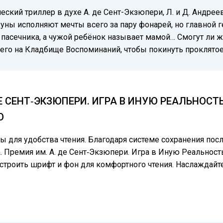
ий триллер в духе А. де Сент-Экзюпери, Л. и Д. Андреевы
уны исполняют мечты всего за пару фонарей, но главной 
 пасечника, а чужой ребёнок называет мамой… Смогут ли ж
щего на Кладбище Воспоминаний, чтобы покинуть проклято
ДЕ СЕНТ‑ЭКЗЮПЕРИ. ИГРА В ИНУЮ РЕАЛЬНОС
О
цы для удобства чтения. Благодаря системе сохранения по
. Премия им. А. де Сент‑Экзюпери. Игра в Иную Реальност
настроить шрифт и фон для комфортного чтения. Наслажда