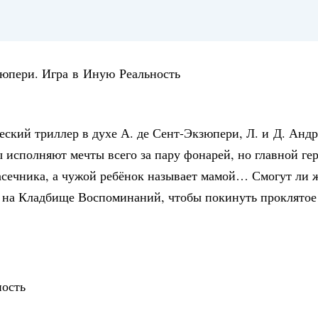
зюпери. Игра в Иную Реальность
й триллер в духе А. де Сент-Экзюпери, Л. и Д. Андре
ы исполняют мечты всего за пару фонарей, но главной ге
асечника, а чужой ребёнок называет мамой… Смогут ли ж
го на Кладбище Воспоминаний, чтобы покинуть проклятое 
ность