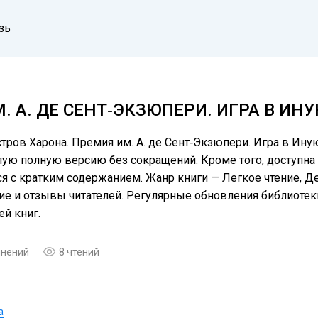
зь
. А. ДЕ СЕНТ‑ЭКЗЮПЕРИ. ИГРА В ИН
тров Харона. Премия им. А. де Сент‑Экзюпери. Игра в Ину
лую полную версию без сокращений. Кроме того, доступна
ся с кратким содержанием. Жанр книги — Легкое чтение, Д
ие и отзывы читателей. Регулярные обновления библиоте
й книг.
мнений
8 чтений
а