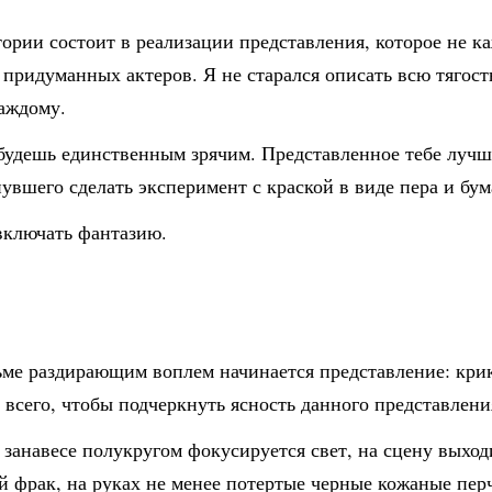
ории состоит в реализации представления, которое не к
 придуманных актеров. Я не старался описать всю тягос
каждому.
будешь единственным зрячим. Представленное тебе лучш
вшего сделать эксперимент с краской в виде пера и бум
 включать фантазию.
ьме раздирающим воплем начинается представление: кри
 всего, чтобы подчеркнуть ясность данного представлени
а занавесе полукругом фокусируется свет, на сцену выхо
 фрак, на руках не менее потертые черные кожаные перч