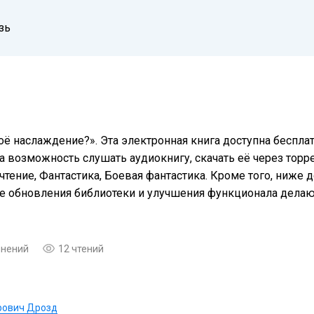
зь
оё наслаждение?». Эта электронная книга доступна беспла
а возможность слушать аудиокнигу, скачать её через торре
тение, Фантастика, Боевая фантастика. Кроме того, ниже 
ые обновления библиотеки и улучшения функционала дела
мнений
12 чтений
рович Дрозд