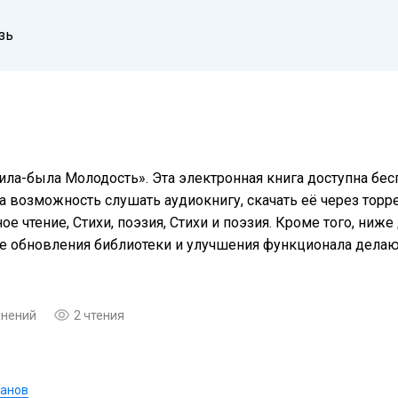
зь
ила-была Молодость». Эта электронная книга доступна бе
а возможность слушать аудиокнигу, скачать её через торре
 чтение, Cтихи, поэзия, Стихи и поэзия. Кроме того, ниж
ые обновления библиотеки и улучшения функционала дела
мнений
2 чтения
ванов