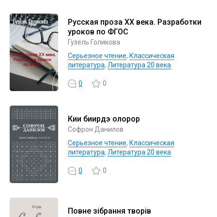
Русская проза ХХ века. Разработки
уроков по ФГОС
Гузель Голикова
Серьезное чтение
,
Классическая
литература
,
Литература 20 века
0
0
Киһи биирдэ олорор
Софрон Данилов
Серьезное чтение
,
Классическая
литература
,
Литература 20 века
0
0
Повне зібрання творів