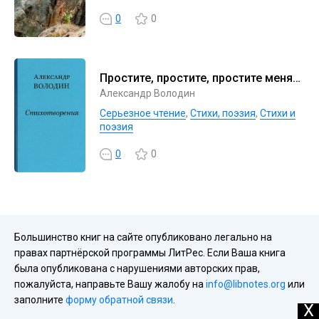
0
0
Простите, простите, простите меня…
Александр Володин
Серьезное чтение
,
Cтихи, поэзия
,
Стихи и
поэзия
0
0
Большинство книг на сайте опубликовано легально на
правах партнёрской программы ЛитРес. Если Ваша книга
была опубликована с нарушениями авторских прав,
пожалуйста, направьте Вашу жалобу на
info@libnotes.org
или
заполните
форму обратной связи
.
X