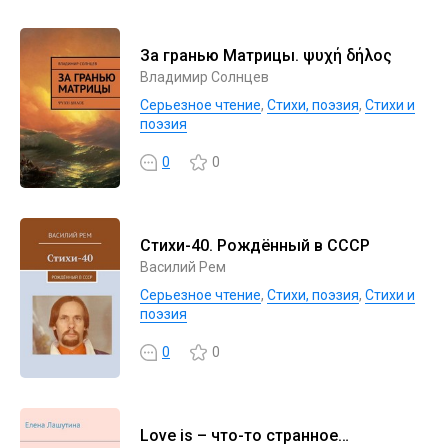
За гранью Матрицы. ψυχή δήλος
Владимир Солнцев
Серьезное чтение
,
Cтихи, поэзия
,
Стихи и
поэзия
0
0
Стихи-40. Рождённый в СССР
Василий Рем
Серьезное чтение
,
Cтихи, поэзия
,
Стихи и
поэзия
0
0
Love is – что-то странное…