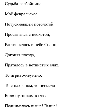
Судьба-разбойница
Моё февральское
Потускневшей позолотой
Просыпаясь с неохотой,
Растворялось в небе Солнце,
Догоняя поезда,
Пряталось в ветвистых елях,
То игриво-неумело,
То с нахрапом, то несмело
Било путникам в глаза,
Поднималось выше! Выше!