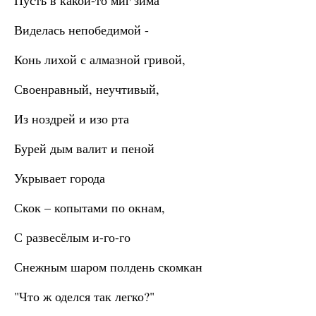
Пусть в какой-то миг зима
Виделась непобедимой -
Конь лихой с алмазной гривой,
Своенравный, неучтивый,
Из ноздрей и изо рта
Бурей дым валит и пеной
Укрывает города
Скок – копытами по окнам,
С развесёлым и-го-го
Снежным шаром полдень скомкан
"Что ж оделся так легко?"