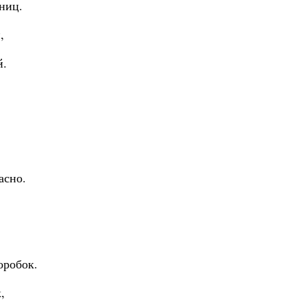
ниц.
,
й.
асно.
оробок.
,