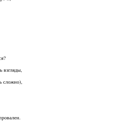
ся?
ь взгляды,
ь сложно),
провален.