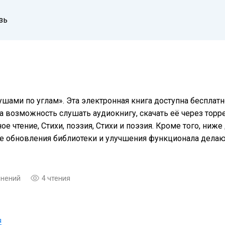
зь
шами по углам». Эта электронная книга доступна бесплат
а возможность слушать аудиокнигу, скачать её через торре
 чтение, Cтихи, поэзия, Стихи и поэзия. Кроме того, ниж
ые обновления библиотеки и улучшения функционала дела
мнений
4 чтения
я