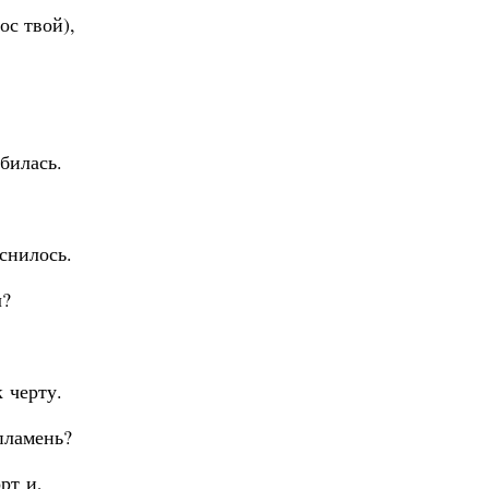
ос твой),
билась.
 снилось.
л?
 черту.
пламень?
рт и,