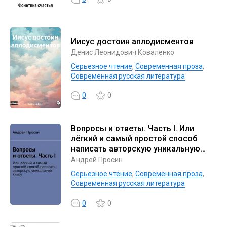
Иисус достоин аплодисментов
Денис Леонидович Коваленко
Серьезное чтение
,
Современная проза
,
Современная русская литература
0
0
Вопросы и ответы. Часть I. Или
лёгкий и самый простой способ
написать авторскую уникальную
книгу
Андрей Просин
Серьезное чтение
,
Современная проза
,
Современная русская литература
0
0